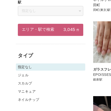
駅
田町
田町(東京)駅
指定なし
3,045
エリア・駅で検索
件
タイプ
指定なし
ガラスフ
EPOISS
ジェル
銀座駅
スカルプ
マニキュア
ネイルチップ