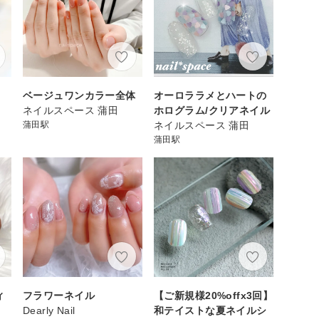
ベージュワンカラー全体
オーロララメとハートの
ネイルスペース 蒲田
ホログラム/クリアネイル
蒲田駅
ネイルスペース 蒲田
蒲田駅
ィ
フラワーネイル
【ご新規様20%offx3回】
Dearly Nail
和テイストな夏ネイルシ