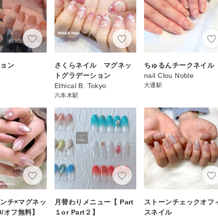
ション
さくらネイル マグネッ
ちゅるんチークネイル
トグラデーション
nail Clou Noble
Ethical B. Tokyo
大通駅
六本木駅
ンチ×マグネッ
月替わりメニュー【 Part
ストーンチェックオフ
70/オフ無料】
１or Part２】
スネイル