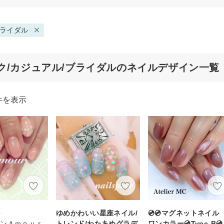
ライダル
ク/カジュアル/ブライダルのネイルデザイン一覧
件を表示
ル
ゆめかわいい星座ネイル/
💿💿マグネットネイ
ロンＡｍｏｕｒ
トレンド/わたあめグラデ
ワンカラー💿Type-B💿