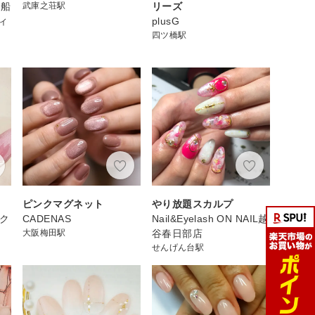
 船
武庫之荘駅
リーズ
ィ
plusG
四ツ橋駅
ピンクマグネット
やり放題スカルプ
スク
CADENAS
Nail&Eyelash ON NAIL越
大阪梅田駅
谷春日部店
せんげん台駅