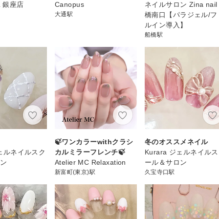
IL 銀座店
Canopus
ネイルサロン Zina nail
大通駅
橋南口【パラジェル/フ
ルイン導入】
船橋駅
🍃ワンカラーwithクラシ
冬のオススメネイル
 ジェルネイルスク
カルミラーフレンチ🍃
Kurara ジェルネイル
ロン
Atelier MC Relaxation
ール＆サロン
新富町(東京)駅
久宝寺口駅