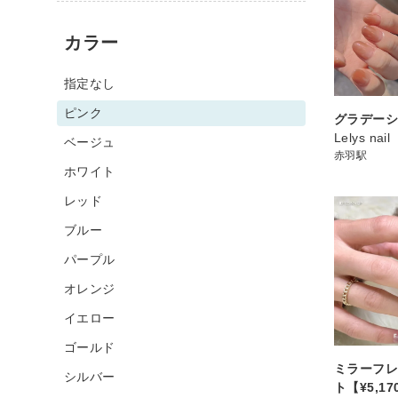
カラー
指定なし
ピンク
グラデー
Lelys nail
ベージュ
赤羽駅
ホワイト
レッド
ブルー
パープル
オレンジ
イエロー
ゴールド
ミラーフレ
シルバー
ト【¥5,1