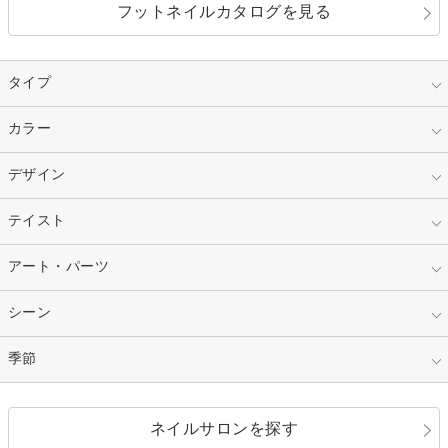
フットネイルカタログを見る
タイプ
指定なし
カラー
ジェル
スカルプ
マニキュア
指定なし
デザイン
ピンク
ネイルチップ
ベージュ
ホワイト
指定なし
テイスト
フレンチ
レッド
ブルー
その他フレンチ
マーブル
指定なし
アート・パーツ
ゴージャス
パープル
オレンジ
カラーグラデーション
ラメグラデーション
シンプル
ガーリー
指定なし
シーン
ストーン
イエロー
ゴールド
ハート
リボン
カジュアル
押し花
ホログラム
指定なし
季節
和装
シルバー
グリーン
レース
ドット
パール
メタルパーツ
オフィス
パーティ
指定なし
春
ネイルサロンを探す
ブラック
ブラウン
ボーダー
アニマル
エアブラシ
3D
ブライダル
夏
秋