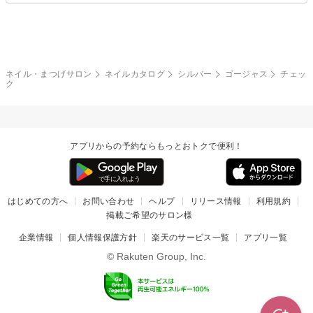
グレー
クリア
フラワー
プッチ
ネイルシール
その他(アート・パーツ)
冬
カラフル
ワンカラー
ピーコック
ネイル・まつげサロン
ネイルカタログ
シルバー
ゴージャス
チェッ
タイダイ
ツイード
ク
マット
手書き
チェック
その他(デザイン)
アプリからの予約ならもっとおトクで便利！
はじめての方へ
お問い合わせ
ヘルプ
リリース情報
利用規約
掲載ご希望のサロン様
企業情報
個人情報保護方針
楽天のサービス一覧
アプリ一覧
© Rakuten Group, Inc.