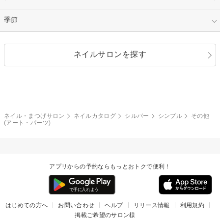
イエロー
ゴールド
ハート
リボン
カジュアル
押し花
ホログラム
指定なし
季節
和装
シルバー
グリーン
レース
ドット
パール
メタルパーツ
オフィス
パーティ
指定なし
春
ネイルサロンを探す
ブラック
ブラウン
ボーダー
アニマル
エアブラシ
3D
ブライダル
夏
秋
グレー
クリア
フラワー
プッチ
ネイルシール
その他(アート・パーツ)
冬
カラフル
ワンカラー
ピーコック
ネイル・まつげサロン
ネイルカタログ
シルバー
シンプル
その他
タイダイ
ツイード
(アート・パーツ)
マット
手書き
チェック
その他(デザイン)
アプリからの予約ならもっとおトクで便利！
はじめての方へ
お問い合わせ
ヘルプ
リリース情報
利用規約
掲載ご希望のサロン様