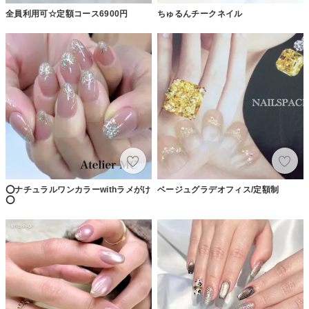
全員利用可☆定額コース6900円
ちゅるんチークネイル
⭕️ナチュラルワンカラーwithラメがけ
ベージュグラデオフィス/定額制
⭕️