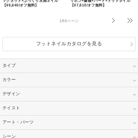
マグネット×ぷっくり水滴ネイル
リボン×薔薇×ハート×ドットネイル
【¥6,840/オフ無料】
【¥7,810/オフ無料】
1/66ページ
フットネイルカタログを見る
タイプ
指定なし
カラー
ジェル
スカルプ
マニキュア
指定なし
デザイン
ピンク
ネイルチップ
ベージュ
ホワイト
指定なし
テイスト
フレンチ
レッド
ブルー
その他フレンチ
マーブル
指定なし
アート・パーツ
ゴージャス
パープル
オレンジ
カラーグラデーション
ラメグラデーション
シンプル
ガーリー
指定なし
シーン
ストーン