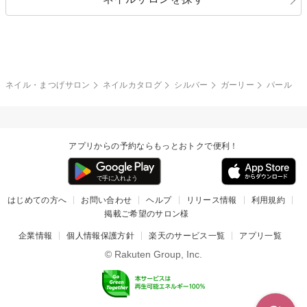
ブラック
ブラウン
ボーダー
アニマル
エアブラシ
3D
ブライダル
夏
秋
グレー
クリア
フラワー
プッチ
ネイルシール
その他(アート・パーツ)
冬
カラフル
ワンカラー
ピーコック
ネイル・まつげサロン
ネイルカタログ
シルバー
ガーリー
パール
タイダイ
ツイード
マット
手書き
アプリからの予約ならもっとおトクで便利！
チェック
その他(デザイン)
はじめての方へ
お問い合わせ
ヘルプ
リリース情報
利用規約
掲載ご希望のサロン様
企業情報
個人情報保護方針
楽天のサービス一覧
アプリ一覧
© Rakuten Group, Inc.