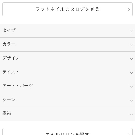
フットネイルカタログを見る
タイプ
指定なし
カラー
ジェル
スカルプ
マニキュア
指定なし
デザイン
ピンク
ネイルチップ
ベージュ
ホワイト
指定なし
テイスト
フレンチ
レッド
ブルー
その他フレンチ
マーブル
指定なし
アート・パーツ
ゴージャス
パープル
オレンジ
カラーグラデーション
ラメグラデーション
シンプル
ガーリー
指定なし
シーン
ストーン
イエロー
ゴールド
ハート
リボン
カジュアル
押し花
ホログラム
指定なし
季節
和装
シルバー
グリーン
レース
ドット
パール
メタルパーツ
オフィス
パーティ
指定なし
春
ネイルサロンを探す