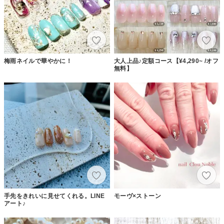
梅雨ネイルで華やかに！
大人上品♪定額コース【¥4,290~ /オフ
無料】
手先をきれいに見せてくれる。LINE
モーヴ×ストーン
アート♪