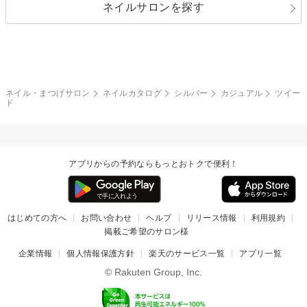
ネイルサロンを探す
ブラック
ブラウン
ボーダー
アニマル
エアブラシ
3D
ブライダル
夏
秋
グレー
クリア
フラワー
プッチ
ネイルシール
その他(アート・パーツ)
冬
カラフル
ワンカラー
ピーコック
ネイル・まつげサロン
ネイルカタログ
シルバー
カジュアル
ツイー
タイダイ
ツイード
ド
マット
手書き
チェック
その他(デザイン)
アプリからの予約ならもっとおトクで便利！
はじめての方へ
お問い合わせ
ヘルプ
リリース情報
利用規約
掲載ご希望のサロン様
企業情報
個人情報保護方針
楽天のサービス一覧
アプリ一覧
© Rakuten Group, Inc.