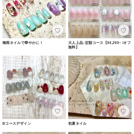
梅雨ネイルで華やかに！
大人上品♪定額コース【¥4,290~ /オフ
無料】
Bコースデザイン
初夏ネイル