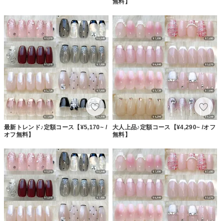
無料】
最新トレンド♪定額コース【¥5,170~ /
大人上品♪定額コース【¥4,290~ /オフ
オフ無料】
無料】