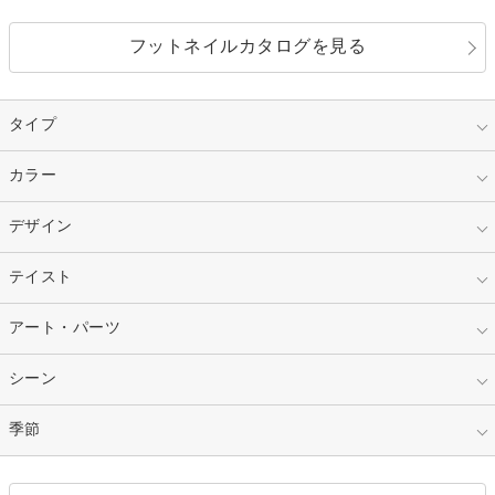
フットネイルカタログを見る
タイプ
指定なし
カラー
ジェル
スカルプ
マニキュア
指定なし
デザイン
ピンク
ネイルチップ
ベージュ
ホワイト
指定なし
テイスト
フレンチ
レッド
ブルー
その他フレンチ
マーブル
指定なし
アート・パーツ
ゴージャス
パープル
オレンジ
カラーグラデーション
ラメグラデーション
シンプル
ガーリー
指定なし
シーン
ストーン
イエロー
ゴールド
ハート
リボン
カジュアル
押し花
ホログラム
指定なし
季節
和装
シルバー
グリーン
レース
ドット
パール
メタルパーツ
オフィス
パーティ
指定なし
春