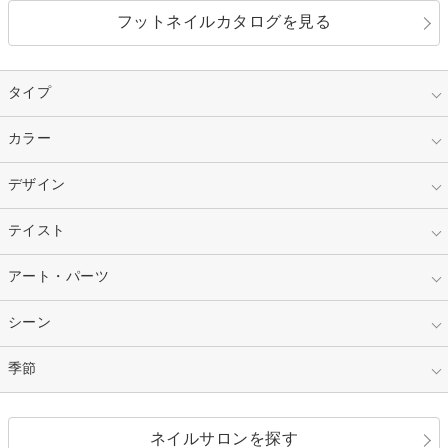
フットネイルカタログを見る
タイプ
指定なし
カラー
ジェル
スカルプ
マニキュア
指定なし
デザイン
ピンク
ネイルチップ
ベージュ
ホワイト
指定なし
テイスト
フレンチ
レッド
ブルー
その他フレンチ
マーブル
指定なし
アート・パーツ
ゴージャス
パープル
オレンジ
カラーグラデーション
ラメグラデーション
シンプル
ガーリー
指定なし
シーン
ストーン
イエロー
ゴールド
ハート
リボン
カジュアル
押し花
ホログラム
指定なし
季節
和装
シルバー
グリーン
レース
ドット
パール
メタルパーツ
オフィス
パーティ
指定なし
春
ネイルサロンを探す
ブラック
ブラウン
ボーダー
アニマル