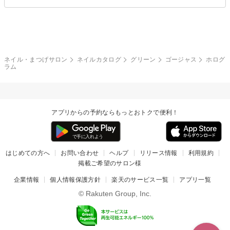
エアブラシ
3D
ブライダル
夏
秋
グレー
クリア
フラワー
プッチ
ネイルシール
その他(アート・パーツ)
冬
カラフル
ワンカラー
ピーコック
ネイル・まつげサロン
ネイルカタログ
グリーン
ゴージャス
ホログ
タイダイ
ツイード
ラム
マット
手書き
チェック
その他(デザイン)
アプリからの予約ならもっとおトクで便利！
はじめての方へ
お問い合わせ
ヘルプ
リリース情報
利用規約
掲載ご希望のサロン様
企業情報
個人情報保護方針
楽天のサービス一覧
アプリ一覧
© Rakuten Group, Inc.