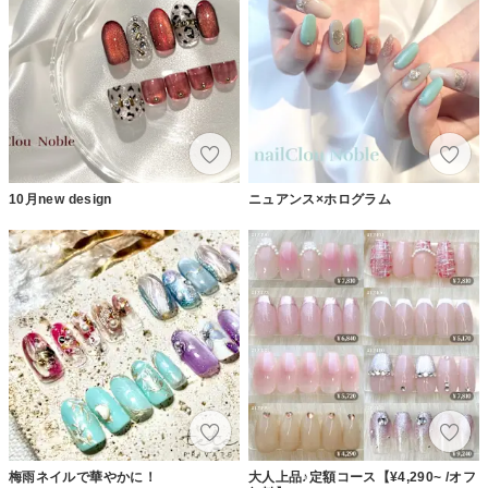
10月new design
ニュアンス×ホログラム
梅雨ネイルで華やかに！
大人上品♪定額コース【¥4,290~ /オフ