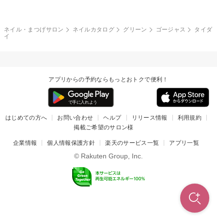
カラフル
ワンカラー
ピーコック
ネイル・まつげサロン
ネイルカタログ
グリーン
ゴージャス
タイダ
タイダイ
ツイード
イ
マット
手書き
チェック
その他(デザイン)
アプリからの予約ならもっとおトクで便利！
はじめての方へ
お問い合わせ
ヘルプ
リリース情報
利用規約
掲載ご希望のサロン様
企業情報
個人情報保護方針
楽天のサービス一覧
アプリ一覧
© Rakuten Group, Inc.