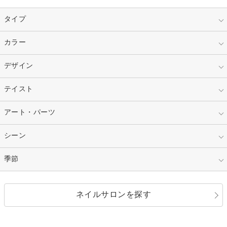
タイプ
指定なし
カラー
ジェル
スカルプ
マニキュア
指定なし
デザイン
ピンク
ネイルチップ
ベージュ
ホワイト
指定なし
テイスト
フレンチ
レッド
ブルー
その他フレンチ
マーブル
指定なし
アート・パーツ
ゴージャス
パープル
オレンジ
カラーグラデーション
ラメグラデーション
シンプル
ガーリー
指定なし
シーン
ストーン
イエロー
ゴールド
ハート
リボン
カジュアル
押し花
ホログラム
指定なし
季節
和装
シルバー
グリーン
レース
ドット
パール
メタルパーツ
オフィス
パーティ
指定なし
春
ネイルサロンを探す
ブラック
ブラウン
ボーダー
アニマル
エアブラシ
3D
ブライダル
夏
秋
グレー
クリア
フラワー
プッチ
ネイルシール
その他(アート・パーツ)
冬