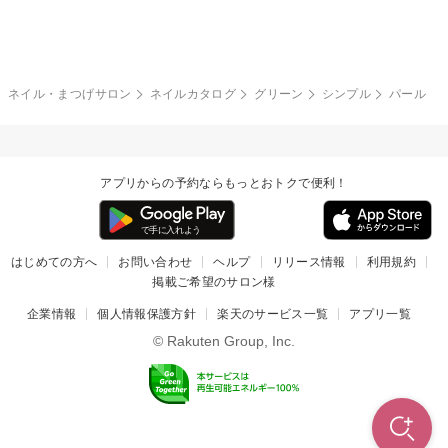
グレー
クリア
フラワー
プッチ
ネイルシール
その他(アート・パーツ)
冬
カラフル
ワンカラー
ピーコック
ネイル・まつげサロン
ネイルカタログ
グリーン
シンプル
パール
タイダイ
ツイード
マット
手書き
アプリからの予約ならもっとおトクで便利！
チェック
その他(デザイン)
はじめての方へ
お問い合わせ
ヘルプ
リリース情報
利用規約
掲載ご希望のサロン様
企業情報
個人情報保護方針
楽天のサービス一覧
アプリ一覧
© Rakuten Group, Inc.