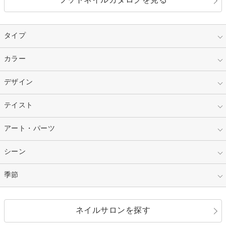
タイプ
指定なし
カラー
ジェル
スカルプ
マニキュア
指定なし
デザイン
ピンク
ネイルチップ
ベージュ
ホワイト
指定なし
テイスト
フレンチ
レッド
ブルー
その他フレンチ
マーブル
指定なし
アート・パーツ
ゴージャス
パープル
オレンジ
カラーグラデーション
ラメグラデーション
シンプル
ガーリー
指定なし
シーン
ストーン
イエロー
ゴールド
ハート
リボン
カジュアル
押し花
ホログラム
指定なし
季節
和装
シルバー
グリーン
レース
ドット
パール
メタルパーツ
オフィス
パーティ
指定なし
春
ネイルサロンを探す
ブラック
ブラウン
ボーダー
アニマル
エアブラシ
3D
ブライダル
夏
秋