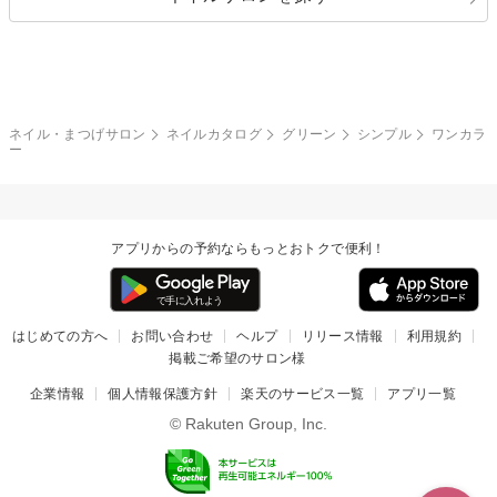
ボーダー
アニマル
エアブラシ
3D
ブライダル
夏
秋
グレー
クリア
フラワー
プッチ
ネイルシール
その他(アート・パーツ)
冬
カラフル
ワンカラー
ピーコック
ネイル・まつげサロン
ネイルカタログ
グリーン
シンプル
ワンカラ
タイダイ
ツイード
ー
マット
手書き
チェック
その他(デザイン)
アプリからの予約ならもっとおトクで便利！
はじめての方へ
お問い合わせ
ヘルプ
リリース情報
利用規約
掲載ご希望のサロン様
企業情報
個人情報保護方針
楽天のサービス一覧
アプリ一覧
© Rakuten Group, Inc.