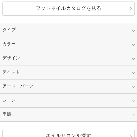
フットネイルカタログを見る
タイプ
指定なし
カラー
ジェル
スカルプ
マニキュア
指定なし
デザイン
ピンク
ネイルチップ
ベージュ
ホワイト
指定なし
テイスト
フレンチ
レッド
ブルー
その他フレンチ
マーブル
指定なし
アート・パーツ
ゴージャス
パープル
オレンジ
カラーグラデーション
ラメグラデーション
シンプル
ガーリー
指定なし
シーン
ストーン
イエロー
ゴールド
ハート
リボン
カジュアル
押し花
ホログラム
指定なし
季節
和装
シルバー
グリーン
レース
ドット
パール
メタルパーツ
オフィス
パーティ
指定なし
春
ネイルサロンを探す
ブラック
ブラウン