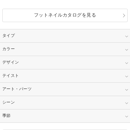
フットネイルカタログを見る
タイプ
指定なし
カラー
ジェル
スカルプ
マニキュア
指定なし
デザイン
ピンク
ネイルチップ
ベージュ
ホワイト
指定なし
テイスト
フレンチ
レッド
ブルー
その他フレンチ
マーブル
指定なし
アート・パーツ
ゴージャス
パープル
オレンジ
カラーグラデーション
ラメグラデーション
シンプル
ガーリー
指定なし
シーン
ストーン
イエロー
ゴールド
ハート
リボン
カジュアル
押し花
ホログラム
指定なし
季節
和装
シルバー
グリーン
レース
ドット
パール
メタルパーツ
オフィス
パーティ
指定なし
春