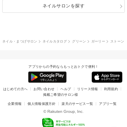
ネイルサロンを探す
ブラック
ブラウン
ボーダー
アニマル
エアブラシ
3D
ブライダル
夏
秋
グレー
クリア
フラワー
プッチ
ネイルシール
その他(アート・パーツ)
冬
カラフル
ワンカラー
ピーコック
ネイル・まつげサロン
ネイルカタログ
グリーン
ガーリー
ストーン
タイダイ
ツイード
マット
手書き
アプリからの予約ならもっとおトクで便利！
チェック
その他(デザイン)
はじめての方へ
お問い合わせ
ヘルプ
リリース情報
利用規約
掲載ご希望のサロン様
企業情報
個人情報保護方針
楽天のサービス一覧
アプリ一覧
© Rakuten Group, Inc.