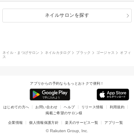
シルバー
グリーン
レース
ドット
パール
メタルパーツ
オフィス
パーティ
指定なし
春
ネイルサロンを探す
ブラック
ブラウン
ボーダー
アニマル
エアブラシ
3D
ブライダル
夏
秋
グレー
クリア
フラワー
プッチ
ネイルシール
その他(アート・パーツ)
冬
カラフル
ワンカラー
ピーコック
ネイル・まつげサロン
ネイルカタログ
ブラック
ゴージャス
オフィ
タイダイ
ツイード
ス
マット
手書き
チェック
その他(デザイン)
アプリからの予約ならもっとおトクで便利！
はじめての方へ
お問い合わせ
ヘルプ
リリース情報
利用規約
掲載ご希望のサロン様
企業情報
個人情報保護方針
楽天のサービス一覧
アプリ一覧
© Rakuten Group, Inc.