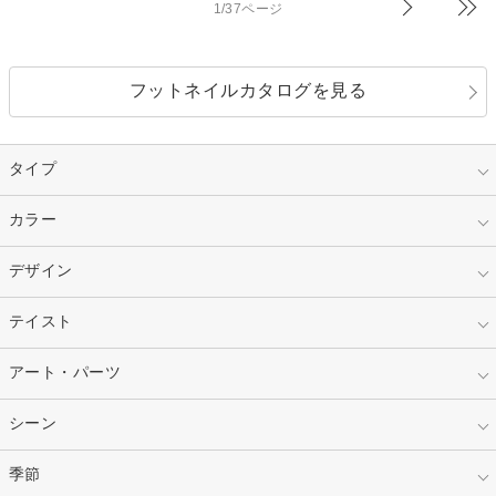
1/37ページ
フットネイルカタログを見る
タイプ
指定なし
カラー
ジェル
スカルプ
マニキュア
指定なし
デザイン
ピンク
ネイルチップ
ベージュ
ホワイト
指定なし
テイスト
フレンチ
レッド
ブルー
その他フレンチ
マーブル
指定なし
アート・パーツ
ゴージャス
パープル
オレンジ
カラーグラデーション
ラメグラデーション
シンプル
ガーリー
指定なし
シーン
ストーン
イエロー
ゴールド
ハート
リボン
カジュアル
押し花
ホログラム
指定なし
季節
和装