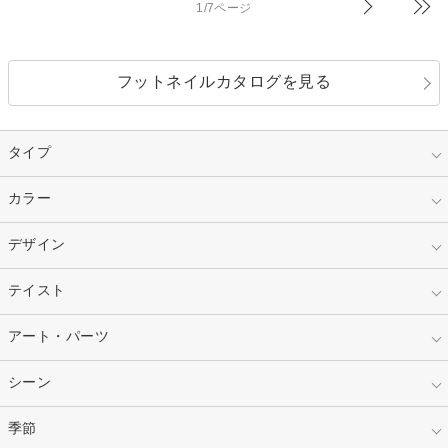
1/7ページ
フットネイルカタログを見る
タイプ
指定なし
カラー
ジェル
スカルプ
マニキュア
指定なし
デザイン
ピンク
ネイルチップ
ベージュ
ホワイト
指定なし
テイスト
フレンチ
レッド
ブルー
その他フレンチ
マーブル
指定なし
アート・パーツ
ゴージャス
パープル
オレンジ
カラーグラデーション
ラメグラデーション
シンプル
ガーリー
指定なし
シーン
ストーン
イエロー
ゴールド
ハート
リボン
カジュアル
押し花
ホログラム
指定なし
季節
和装