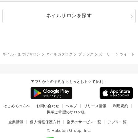
シルバー
グリーン
レース
ドット
パール
メタルパーツ
オフィス
パーティ
指定なし
春
ネイルサロンを探す
ブラック
ブラウン
ボーダー
アニマル
エアブラシ
3D
ブライダル
夏
秋
グレー
クリア
フラワー
プッチ
ネイルシール
その他(アート・パーツ)
冬
カラフル
ワンカラー
ピーコック
ネイル・まつげサロン
ネイルカタログ
ブラック
ガーリー
ツイード
タイダイ
ツイード
マット
手書き
アプリからの予約ならもっとおトクで便利！
チェック
その他(デザイン)
はじめての方へ
お問い合わせ
ヘルプ
リリース情報
利用規約
掲載ご希望のサロン様
企業情報
個人情報保護方針
楽天のサービス一覧
アプリ一覧
© Rakuten Group, Inc.