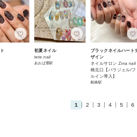
ット
初夏ネイル
ブラックネイルハート
tete.nail
ザイン
あおば通駅
ネイルサロン Zina nail
橋北口【パラジェル/フ
ルイン導入】
船橋駅
1
2
3
4
5
6