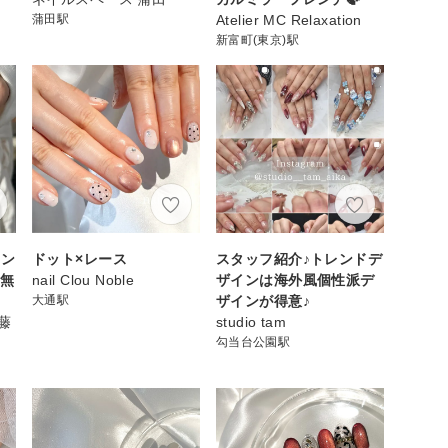
蒲田駅
Atelier MC Relaxation
新富町(東京)駅
レン
ドット×レース
スタッフ紹介♪トレンドデ
フ無
nail Clou Noble
ザインは海外風個性派デ
大通駅
ザインが得意♪
ト藤
studio tam
】
勾当台公園駅