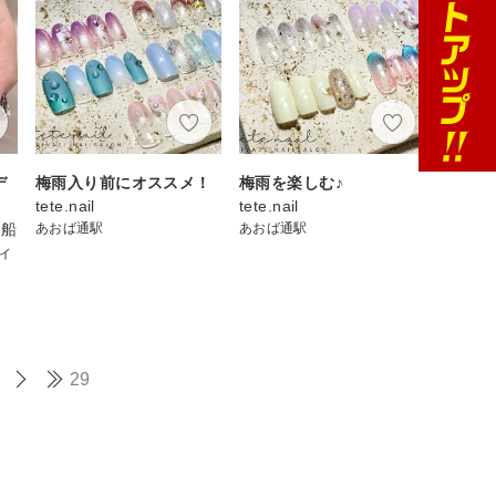
デ
梅雨入り前にオススメ！
梅雨を楽しむ♪
tete.nail
tete.nail
 船
あおば通駅
あおば通駅
ィ
29