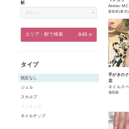
駅
Atelier MC
新富町(東京
指定なし
845
エリア・駅で検索
件
タイプ
手がきの
指定なし
花
ネイルスペ
ジェル
蒲田駅
スカルプ
マニキュア
ネイルチップ