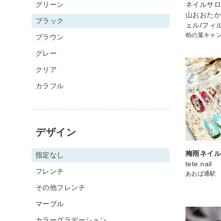
グリーン
ネイルサロン 
山おおた
ブラック
ェル/フィ
柏の葉キャ
ブラウン
グレー
クリア
カラフル
デザイン
梅雨ネイ
指定なし
tete.nail
フレンチ
あおば通駅
その他フレンチ
マーブル
カラーグラデーション