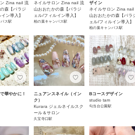
Zina nail 流
ネイルサロン Zina nail 流
ザイン
かの森【パラジ
山おおたかの森【パラジ
ネイルサロン Zina nail
ルイン導入】
ェル/フィルイン導入】
山おおたかの森【パラ
ンパス駅
柏の葉キャンパス駅
ェル/フィルイン導入】
柏の葉キャンパス駅
ルで華やかに！
ニュアンスネイル（イン
Bコースデザイン
ク）
studio tam
Kurara ジェルネイルスク
勾当台公園駅
ール＆サロン
久宝寺口駅