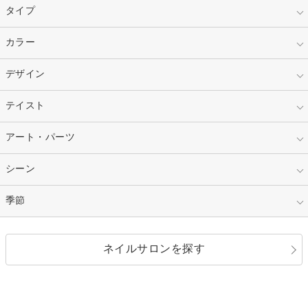
タイプ
指定なし
カラー
ジェル
スカルプ
マニキュア
指定なし
デザイン
ピンク
ネイルチップ
ベージュ
ホワイト
指定なし
テイスト
フレンチ
レッド
ブルー
その他フレンチ
マーブル
指定なし
アート・パーツ
ゴージャス
パープル
オレンジ
カラーグラデーション
ラメグラデーション
シンプル
ガーリー
指定なし
シーン
ストーン
イエロー
ゴールド
ハート
リボン
カジュアル
押し花
ホログラム
指定なし
季節
和装
シルバー
グリーン
レース
ドット
パール
メタルパーツ
オフィス
パーティ
指定なし
春
ネイルサロンを探す
ブラック
ブラウン
ボーダー
アニマル
エアブラシ
3D
ブライダル
夏
秋
グレー
クリア
フラワー
プッチ
ネイルシール
その他(アート・パーツ)
冬