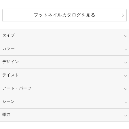
フットネイルカタログを見る
タイプ
指定なし
カラー
ジェル
スカルプ
マニキュア
指定なし
デザイン
ピンク
ネイルチップ
ベージュ
ホワイト
指定なし
テイスト
フレンチ
レッド
ブルー
その他フレンチ
マーブル
指定なし
アート・パーツ
ゴージャス
パープル
オレンジ
カラーグラデーション
ラメグラデーション
シンプル
ガーリー
指定なし
シーン
ストーン
イエロー
ゴールド
ハート
リボン
カジュアル
押し花
ホログラム
指定なし
季節
和装
シルバー
グリーン
レース
ドット
パール
メタルパーツ
オフィス
パーティ
指定なし
春