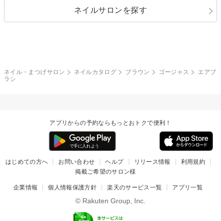
ネイルサロンを探す
ブラック
ブラウン
ボーダー
アニマル
エアブラシ
3D
ブライダル
夏
秋
グレー
クリア
フラワー
プッチ
ネイルシール
その他(アート・パーツ)
冬
カラフル
ワンカラー
ピーコック
ネイル・まつげサロン
ネイルカタログ
ブラウン
ゴージャス
エアブ
タイダイ
ツイード
ラシ
マット
手書き
チェック
その他(デザイン)
アプリからの予約ならもっとおトクで便利！
はじめての方へ
お問い合わせ
ヘルプ
リリース情報
利用規約
掲載ご希望のサロン様
企業情報
個人情報保護方針
楽天のサービス一覧
アプリ一覧
© Rakuten Group, Inc.