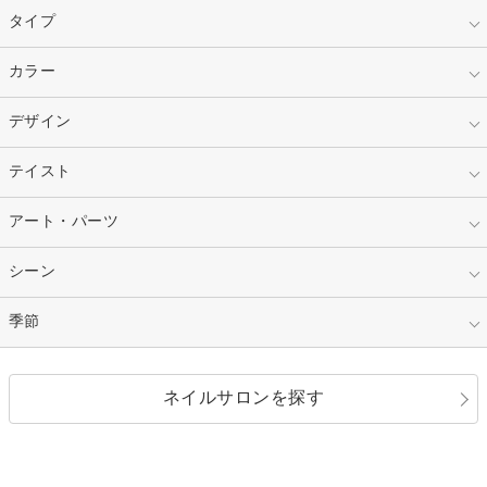
タイプ
指定なし
カラー
ジェル
スカルプ
マニキュア
指定なし
デザイン
ピンク
ネイルチップ
ベージュ
ホワイト
指定なし
テイスト
フレンチ
レッド
ブルー
その他フレンチ
マーブル
指定なし
アート・パーツ
ゴージャス
パープル
オレンジ
カラーグラデーション
ラメグラデーション
シンプル
ガーリー
指定なし
シーン
ストーン
イエロー
ゴールド
ハート
リボン
カジュアル
押し花
ホログラム
指定なし
季節
和装
シルバー
グリーン
レース
ドット
パール
メタルパーツ
オフィス
パーティ
指定なし
春
ネイルサロンを探す
ブラック
ブラウン
ボーダー
アニマル
エアブラシ
3D
ブライダル
夏
秋
グレー
クリア
フラワー
プッチ
ネイルシール
その他(アート・パーツ)
冬