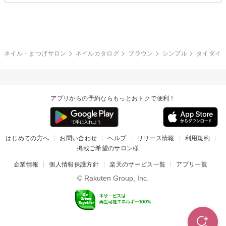
グレー
クリア
フラワー
プッチ
ネイルシール
その他(アート・パーツ)
冬
カラフル
ワンカラー
ピーコック
ネイル・まつげサロン
ネイルカタログ
ブラウン
シンプル
タイダイ
タイダイ
ツイード
マット
手書き
アプリからの予約ならもっとおトクで便利！
チェック
その他(デザイン)
はじめての方へ
お問い合わせ
ヘルプ
リリース情報
利用規約
掲載ご希望のサロン様
企業情報
個人情報保護方針
楽天のサービス一覧
アプリ一覧
© Rakuten Group, Inc.