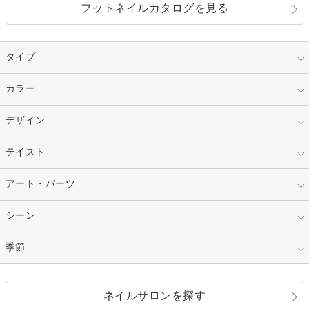
フットネイルカタログを見る
タイプ
指定なし
カラー
ジェル
スカルプ
マニキュア
指定なし
デザイン
ピンク
ネイルチップ
ベージュ
ホワイト
指定なし
テイスト
フレンチ
レッド
ブルー
その他フレンチ
マーブル
指定なし
アート・パーツ
ゴージャス
パープル
オレンジ
カラーグラデーション
ラメグラデーション
シンプル
ガーリー
指定なし
シーン
ストーン
イエロー
ゴールド
ハート
リボン
カジュアル
押し花
ホログラム
指定なし
季節
和装
シルバー
グリーン
レース
ドット
パール
メタルパーツ
オフィス
パーティ
指定なし
春
ネイルサロンを探す
ブラック
ブラウン
ボーダー
アニマル
エアブラシ
3D
ブライダル
夏
秋