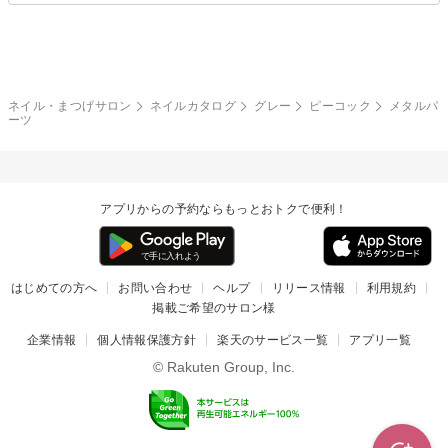
グレー
クリア
フラワー
プッチ
ネイルシール
その他(アート・パーツ)
冬
カラフル
ワンカラー
ピーコック
ネイル・まつげサロン
ネイルカタログ
グレー
ピーコック
メタルパ
タイダイ
ツイード
ーツ
マット
手書き
チェック
その他(デザイン)
アプリからの予約ならもっとおトクで便利！
はじめての方へ
お問い合わせ
ヘルプ
リリース情報
利用規約
掲載ご希望のサロン様
企業情報
個人情報保護方針
楽天のサービス一覧
アプリ一覧
© Rakuten Group, Inc.