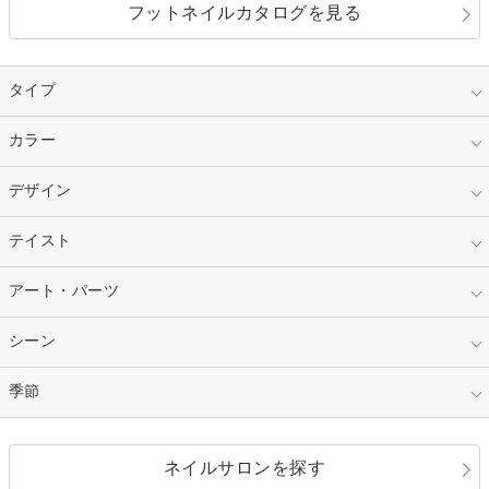
フットネイルカタログを見る
タイプ
指定なし
カラー
ジェル
スカルプ
マニキュア
指定なし
デザイン
ピンク
ネイルチップ
ベージュ
ホワイト
指定なし
テイスト
フレンチ
レッド
ブルー
その他フレンチ
マーブル
指定なし
アート・パーツ
ゴージャス
パープル
オレンジ
カラーグラデーション
ラメグラデーション
シンプル
ガーリー
指定なし
シーン
ストーン
イエロー
ゴールド
ハート
リボン
カジュアル
押し花
ホログラム
指定なし
季節
和装
シルバー
グリーン
レース
ドット
パール
メタルパーツ
オフィス
パーティ
指定なし
春
ネイルサロンを探す
ブラック
ブラウン
ボーダー
アニマル
エアブラシ
3D
ブライダル
夏
秋