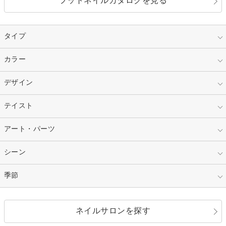
フットネイルカタログを見る
タイプ
指定なし
カラー
ジェル
スカルプ
マニキュア
指定なし
デザイン
ピンク
ネイルチップ
ベージュ
ホワイト
指定なし
テイスト
フレンチ
レッド
ブルー
その他フレンチ
マーブル
指定なし
アート・パーツ
ゴージャス
パープル
オレンジ
カラーグラデーション
ラメグラデーション
シンプル
ガーリー
指定なし
シーン
ストーン
イエロー
ゴールド
ハート
リボン
カジュアル
押し花
ホログラム
指定なし
季節
和装
シルバー
グリーン
レース
ドット
パール
メタルパーツ
オフィス
パーティ
指定なし
春
ネイルサロンを探す
ブラック
ブラウン
ボーダー
アニマル
エアブラシ
3D
ブライダル
夏
秋