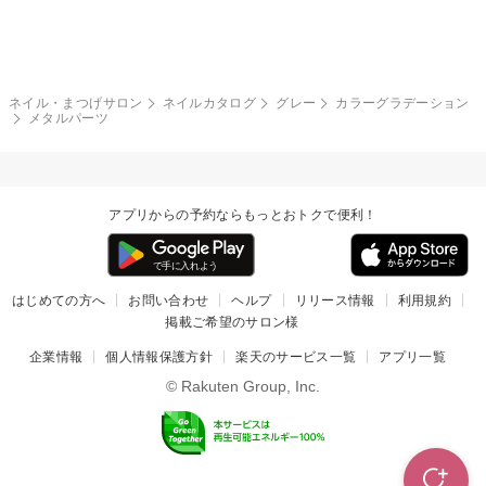
グレー
クリア
フラワー
プッチ
ネイルシール
その他(アート・パーツ)
冬
カラフル
ワンカラー
ピーコック
ネイル・まつげサロン
ネイルカタログ
グレー
カラーグラデーション
タイダイ
ツイード
メタルパーツ
マット
手書き
チェック
その他(デザイン)
アプリからの予約ならもっとおトクで便利！
はじめての方へ
お問い合わせ
ヘルプ
リリース情報
利用規約
掲載ご希望のサロン様
企業情報
個人情報保護方針
楽天のサービス一覧
アプリ一覧
© Rakuten Group, Inc.