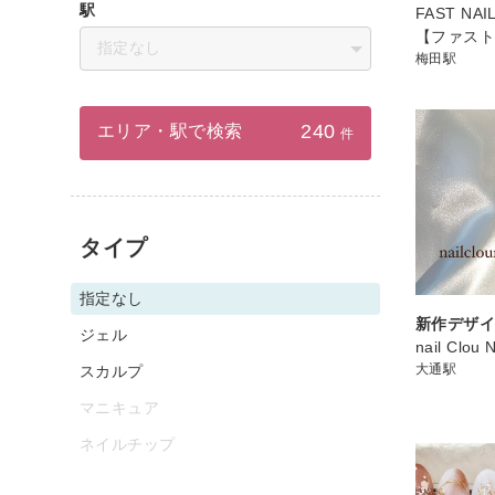
駅
FAST NA
【ファス
指定なし
梅田駅
240
エリア・駅で検索
件
タイプ
指定なし
新作デザイ
ジェル
nail Clou 
大通駅
スカルプ
マニキュア
ネイルチップ