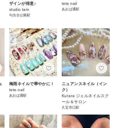
ザインが得意♪
tete.nail
フ
studio tam
あおば通駅
勾当台公園駅
ュ
梅雨ネイルで華やかに！
ニュアンスネイル（イン
tete.nail
ク）
あおば通駅
Kurara ジェルネイルスク
ール＆サロン
久宝寺口駅