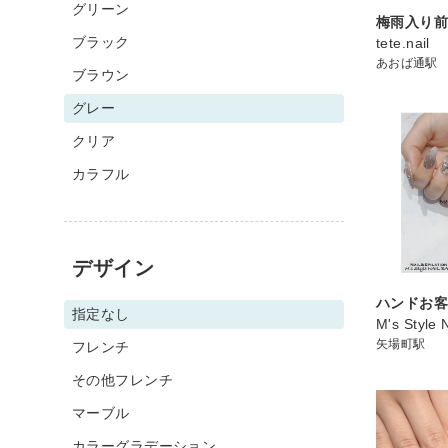
グリーン
梅雨入り
ブラック
tete.nail
あおば通駅
ブラウン
グレー
クリア
カラフル
デザイン
ハンドお
指定なし
M's Style
矢場町駅
フレンチ
その他フレンチ
マーブル
カラーグラデーション