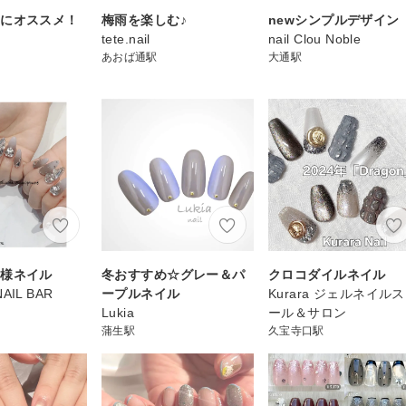
前にオススメ！
梅雨を楽しむ♪
newシンプルデザイン
tete.nail
nail Clou Noble
あおば通駅
大通駅
客様ネイル
冬おすすめ☆グレー＆パ
クロコダイルネイル
 NAIL BAR
ープルネイル
Kurara ジェルネイル
Lukia
ール＆サロン
蒲生駅
久宝寺口駅