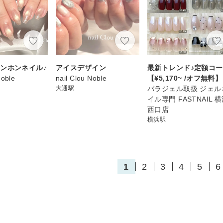
ンホンネイル♪
アイスデザイン
最新トレンド♪定額コ
Noble
nail Clou Noble
【¥5,170~ /オフ無料】
大通駅
パラジェル取扱 ジェル
イル専門 FASTNAIL 
西口店
横浜駅
1
2
3
4
5
6