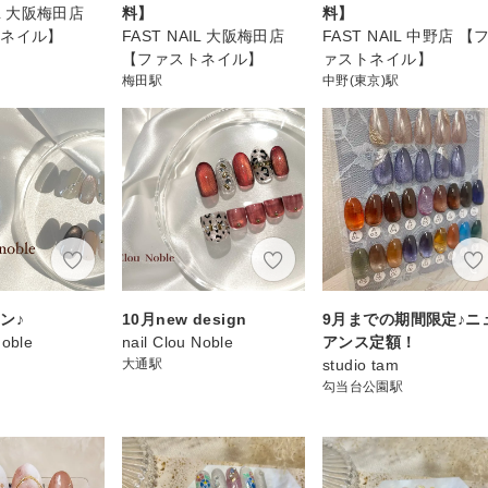
IL 大阪梅田店
料】
料】
トネイル】
FAST NAIL 大阪梅田店
FAST NAIL 中野店 【
【ファストネイル】
ァストネイル】
梅田駅
中野(東京)駅
ン♪
10月new design
9月までの期間限定♪ニ
Noble
nail Clou Noble
アンス定額！
大通駅
studio tam
勾当台公園駅