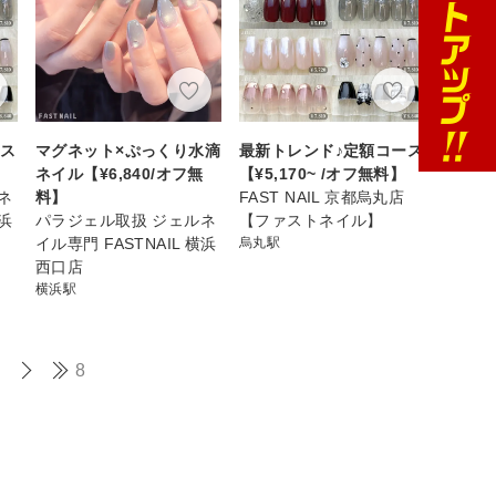
ース
マグネット×ぷっくり水滴
最新トレンド♪定額コース
ネイル【¥6,840/オフ無
【¥5,170~ /オフ無料】
ネ
料】
FAST NAIL 京都烏丸店
横浜
パラジェル取扱 ジェルネ
【ファストネイル】
イル専門 FASTNAIL 横浜
烏丸駅
西口店
横浜駅
8