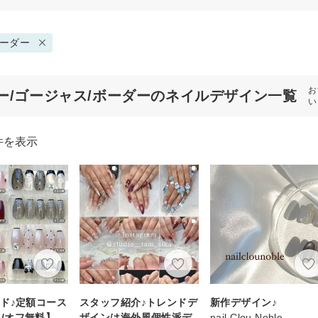
ーダー
お
ー/ゴージャス/ボーダーのネイルデザイン一覧
い
件を表示
ド♪定額コース
スタッフ紹介♪トレンドデ
新作デザイン♪
~ /オフ無料】
ザインは海外風個性派デ
nail Clou Noble