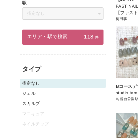
駅
FAST NA
【ファス
指定なし
梅田駅
118
エリア・駅で検索
件
タイプ
指定なし
Bコースデ
studio tam
ジェル
勾当台公園
スカルプ
マニキュア
ネイルチップ