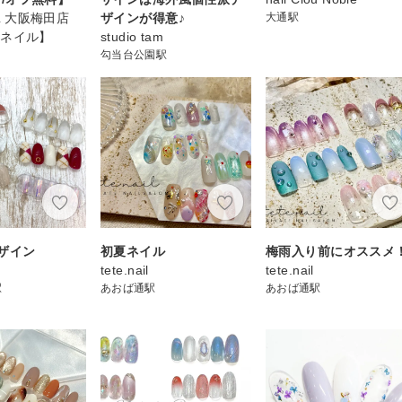
IL 大阪梅田店
ザインが得意♪
大通駅
トネイル】
studio tam
勾当台公園駅
ザイン
初夏ネイル
梅雨入り前にオススメ
tete.nail
tete.nail
駅
あおば通駅
あおば通駅