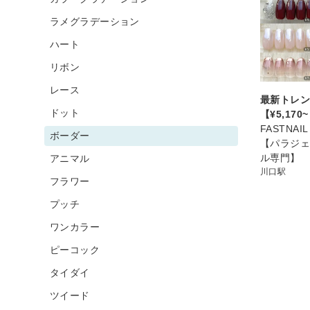
ラメグラデーション
ハート
リボン
レース
最新トレン
ドット
【¥5,170
FASTNA
ボーダー
【パラジェ
ル専門】
アニマル
川口駅
フラワー
プッチ
ワンカラー
ピーコック
タイダイ
ツイード