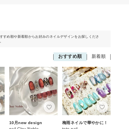
すすめ順や新着順からお好みのネイルデザインをお探しくださ
。
おすすめ順
新着順
10月new design
梅雨ネイルで華やかに！
nail Clou Noble
tete.nail