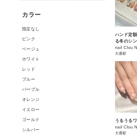
カラー
指定なし
ハンド定額
ピンク
る冬のシ
nail Clou 
ベージュ
大通駅
ホワイト
レッド
ブルー
パープル
オレンジ
イエロー
ゴールド
うるうるワ
nail Clou 
シルバー
大通駅