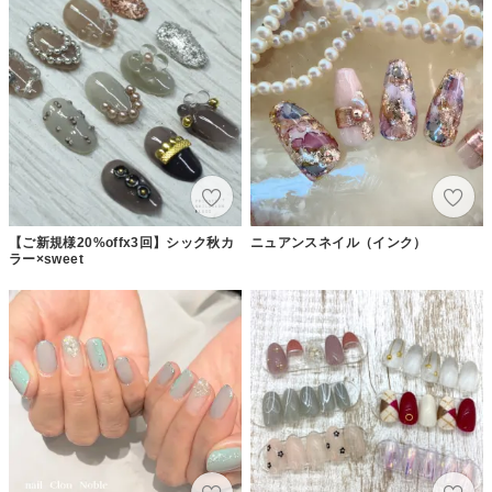
【ご新規様20%offx3回】シック秋カ
ニュアンスネイル（インク）
ラー×sweet