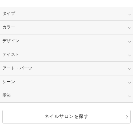
タイプ
指定なし
カラー
ジェル
スカルプ
マニキュア
指定なし
デザイン
ピンク
ネイルチップ
ベージュ
ホワイト
指定なし
テイスト
フレンチ
レッド
ブルー
その他フレンチ
マーブル
指定なし
アート・パーツ
ゴージャス
パープル
オレンジ
カラーグラデーション
ラメグラデーション
シンプル
ガーリー
指定なし
シーン
ストーン
イエロー
ゴールド
ハート
リボン
カジュアル
押し花
ホログラム
指定なし
季節
和装
シルバー
グリーン
レース
ドット
パール
メタルパーツ
オフィス
パーティ
指定なし
春
ネイルサロンを探す
ブラック
ブラウン
ボーダー
アニマル
エアブラシ
3D
ブライダル
夏
秋
グレー
クリア
フラワー
プッチ
ネイルシール
その他(アート・パーツ)