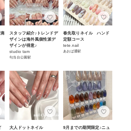
水滴
スタッフ紹介♪トレンドデ
春先取りネイル ハンド
ザインは海外風個性派デ
定額コース
ザインが得意♪
tete.nail
フ
studio tam
あおば通駅
勾当台公園駅
イ
大人ドットネイル
9月までの期間限定♪ニュ