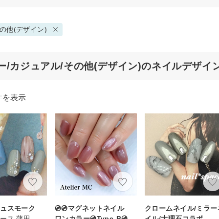
の他(デザイン)
ー/カジュアル/その他(デザイン)のネイルデザイ
件を表示
シュスモーク
💿💿マグネットネイル
クロームネイル/ミラー
ース 蒲田
ワンカラー💿Type-B💿
イル/大理石コラボ