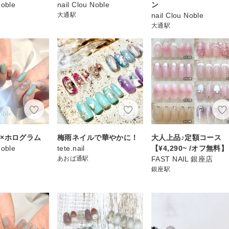
Noble
nail Clou Noble
ン
大通駅
nail Clou Noble
大通駅
×ホログラム
梅雨ネイルで華やかに！
大人上品♪定額コース
Noble
tete.nail
【¥4,290~ /オフ無料】
あおば通駅
FAST NAIL 銀座店
銀座駅