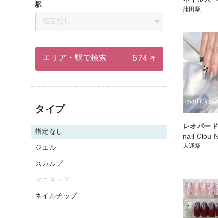
駅
蒲田駅
指定なし
574
エリア・駅で検索
件
タイプ
レオパード
指定なし
nail Clou 
大通駅
ジェル
スカルプ
マニキュア
ネイルチップ