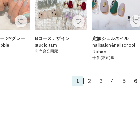
ーン×グレー
Bコースデザイン
定額ジェルネイル
Noble
studio tam
nailsalon&nailschool
勾当台公園駅
Ruban
十条(東京)駅
1
2
3
4
5
6