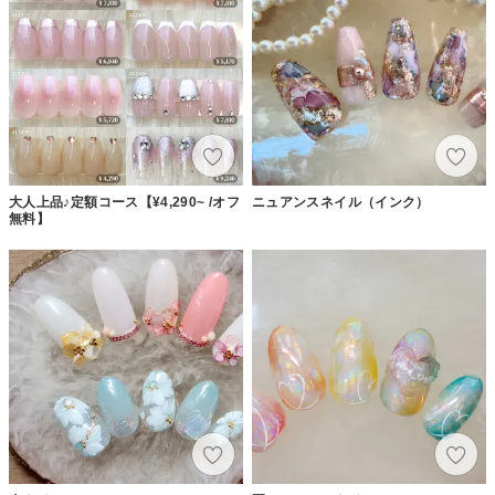
大人上品♪定額コース【¥4,290~ /オフ
ニュアンスネイル（インク）
無料】