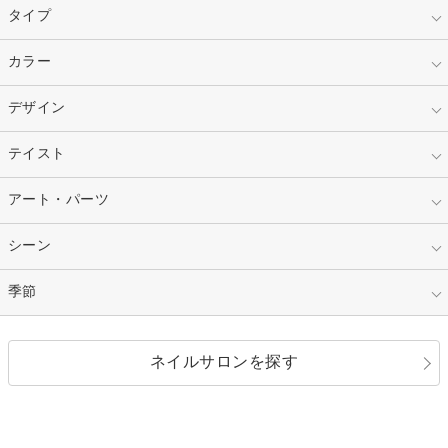
タイプ
指定なし
カラー
ジェル
スカルプ
マニキュア
指定なし
デザイン
ピンク
ネイルチップ
ベージュ
ホワイト
指定なし
テイスト
フレンチ
レッド
ブルー
その他フレンチ
マーブル
指定なし
アート・パーツ
ゴージャス
パープル
オレンジ
カラーグラデーション
ラメグラデーション
シンプル
ガーリー
指定なし
シーン
ストーン
イエロー
ゴールド
ハート
リボン
カジュアル
押し花
ホログラム
指定なし
季節
和装
シルバー
グリーン
レース
ドット
パール
メタルパーツ
オフィス
パーティ
指定なし
春
ネイルサロンを探す
ブラック
ブラウン
ボーダー
アニマル
エアブラシ
3D
ブライダル
夏
秋
グレー
クリア
フラワー
プッチ
ネイルシール
その他(アート・パーツ)
冬