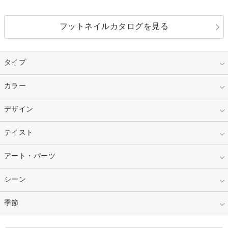
フットネイルカタログを見る
タイプ
指定なし
カラー
ジェル
スカルプ
マニキュア
指定なし
デザイン
ピンク
ネイルチップ
ベージュ
ホワイト
指定なし
テイスト
フレンチ
レッド
ブルー
その他フレンチ
マーブル
指定なし
アート・パーツ
ゴージャス
パープル
オレンジ
カラーグラデーション
ラメグラデーション
シンプル
ガーリー
指定なし
シーン
ストーン
イエロー
ゴールド
ハート
リボン
カジュアル
押し花
ホログラム
指定なし
季節
和装
シルバー
グリーン
レース
ドット
パール
メタルパーツ
オフィス
パーティ
指定なし
春