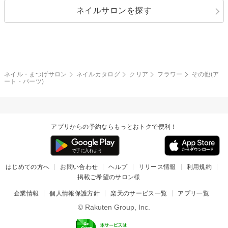
ネイルサロンを探す
ブラック
ブラウン
ボーダー
アニマル
エアブラシ
3D
ブライダル
夏
秋
グレー
クリア
フラワー
プッチ
ネイルシール
その他(アート・パーツ)
冬
カラフル
ワンカラー
ピーコック
ネイル・まつげサロン
ネイルカタログ
クリア
フラワー
その他(ア
タイダイ
ツイード
ート・パーツ)
マット
手書き
チェック
その他(デザイン)
アプリからの予約ならもっとおトクで便利！
はじめての方へ
お問い合わせ
ヘルプ
リリース情報
利用規約
掲載ご希望のサロン様
企業情報
個人情報保護方針
楽天のサービス一覧
アプリ一覧
© Rakuten Group, Inc.