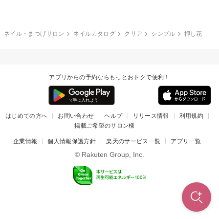
冬
カラフル
ワンカラー
ピーコック
ネイル・まつげサロン
ネイルカタログ
クリア
シンプル
押し花
タイダイ
ツイード
マット
手書き
アプリからの予約ならもっとおトクで便利！
チェック
その他(デザイン)
はじめての方へ
お問い合わせ
ヘルプ
リリース情報
利用規約
掲載ご希望のサロン様
企業情報
個人情報保護方針
楽天のサービス一覧
アプリ一覧
© Rakuten Group, Inc.