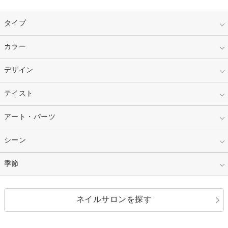
タイプ
指定なし
カラー
ジェル
スカルプ
マニキュア
指定なし
デザイン
ピンク
ネイルチップ
ベージュ
ホワイト
指定なし
テイスト
フレンチ
レッド
ブルー
その他フレンチ
マーブル
指定なし
アート・パーツ
ゴージャス
パープル
オレンジ
カラーグラデーション
ラメグラデーション
シンプル
ガーリー
指定なし
シーン
ストーン
イエロー
ゴールド
ハート
リボン
カジュアル
押し花
ホログラム
指定なし
季節
和装
シルバー
グリーン
レース
ドット
パール
メタルパーツ
オフィス
パーティ
指定なし
春
ネイルサロンを探す
ブラック
ブラウン
ボーダー
アニマル
エアブラシ
3D
ブライダル
夏
秋
グレー
クリア
フラワー
プッチ
ネイルシール
その他(アート・パーツ)