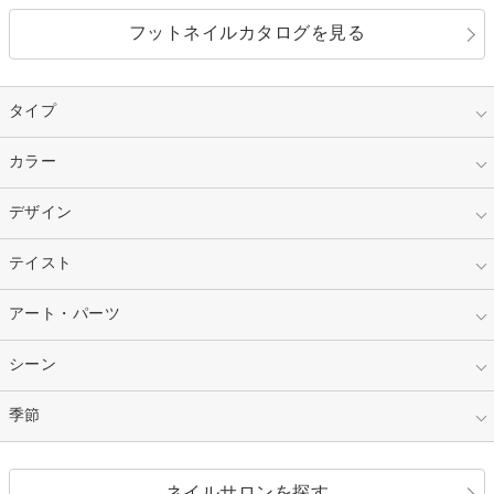
フットネイルカタログを見る
タイプ
指定なし
カラー
ジェル
スカルプ
マニキュア
指定なし
デザイン
ピンク
ネイルチップ
ベージュ
ホワイト
指定なし
テイスト
フレンチ
レッド
ブルー
その他フレンチ
マーブル
指定なし
アート・パーツ
ゴージャス
パープル
オレンジ
カラーグラデーション
ラメグラデーション
シンプル
ガーリー
指定なし
シーン
ストーン
イエロー
ゴールド
ハート
リボン
カジュアル
押し花
ホログラム
指定なし
季節
和装
シルバー
グリーン
レース
ドット
パール
メタルパーツ
オフィス
パーティ
指定なし
春
ネイルサロンを探す