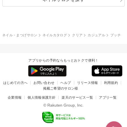
ブラック
ブラウン
ボーダー
アニマル
エアブラシ
3D
ブライダル
夏
秋
グレー
クリア
フラワー
プッチ
ネイルシール
その他(アート・パーツ)
冬
カラフル
ワンカラー
ピーコック
ネイル・まつげサロン
ネイルカタログ
クリア
カジュアル
プッチ
タイダイ
ツイード
マット
手書き
アプリからの予約ならもっとおトクで便利！
チェック
その他(デザイン)
はじめての方へ
お問い合わせ
ヘルプ
リリース情報
利用規約
掲載ご希望のサロン様
企業情報
個人情報保護方針
楽天のサービス一覧
アプリ一覧
© Rakuten Group, Inc.