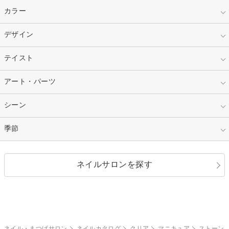
指定なし
カラー
ジェル
スカルプ
マニキュア
指定なし
デザイン
ピンク
ネイルチップ
ベージュ
ホワイト
指定なし
テイスト
フレンチ
レッド
ブルー
その他フレンチ
マーブル
指定なし
アート・パーツ
ゴージャス
パープル
オレンジ
カラーグラデーション
ラメグラデーション
シンプル
ガーリー
指定なし
シーン
ストーン
イエロー
ゴールド
ハート
リボン
カジュアル
押し花
ホログラム
指定なし
季節
和装
シルバー
グリーン
レース
ドット
パール
メタルパーツ
オフィス
パーティ
指定なし
春
ネイルサロンを探す
ブラック
ブラウン
ボーダー
アニマル
エアブラシ
3D
ブライダル
夏
秋
グレー
クリア
フラワー
プッチ
ネイルシール
その他(アート・パーツ)
冬
カラフル
ワンカラー
ピーコック
ネイル・まつげサロン
ネイルカタログ
クリア
マニキュア
ストーン