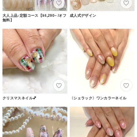
大人上品♪定額コース【¥4,290~ /オフ
成人式デザイン
無料】
クリスマスネイル💕
〈シェラック〉ワンカラーネイル