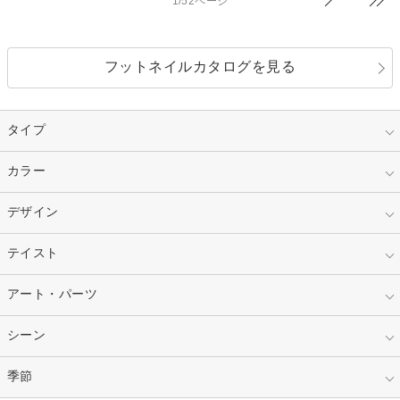
1/52ページ
フットネイルカタログを見る
タイプ
指定なし
カラー
ジェル
スカルプ
マニキュア
指定なし
デザイン
ピンク
ネイルチップ
ベージュ
ホワイト
指定なし
テイスト
フレンチ
レッド
ブルー
その他フレンチ
マーブル
指定なし
アート・パーツ
ゴージャス
パープル
オレンジ
カラーグラデーション
ラメグラデーション
シンプル
ガーリー
指定なし
シーン
ストーン
イエロー
ゴールド
ハート
リボン
カジュアル
押し花
ホログラム
指定なし
季節
和装