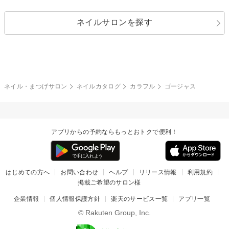
シルバー
グリーン
レース
ドット
パール
メタルパーツ
オフィス
パーティ
指定なし
春
ネイルサロンを探す
ブラック
ブラウン
ボーダー
アニマル
エアブラシ
3D
ブライダル
夏
秋
グレー
クリア
フラワー
プッチ
ネイルシール
その他(アート・パーツ)
冬
カラフル
ワンカラー
ピーコック
ネイル・まつげサロン
ネイルカタログ
カラフル
ゴージャス
タイダイ
ツイード
マット
手書き
アプリからの予約ならもっとおトクで便利！
チェック
その他(デザイン)
はじめての方へ
お問い合わせ
ヘルプ
リリース情報
利用規約
掲載ご希望のサロン様
企業情報
個人情報保護方針
楽天のサービス一覧
アプリ一覧
© Rakuten Group, Inc.