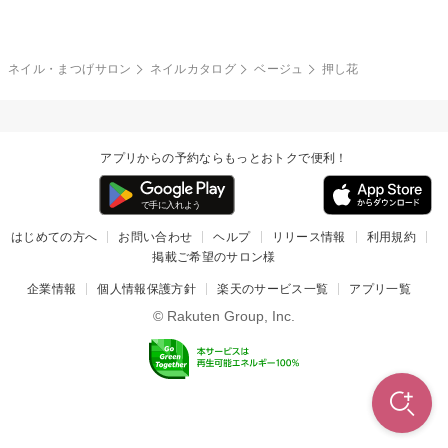
冬
カラフル
ワンカラー
ピーコック
ネイル・まつげサロン
ネイルカタログ
ベージュ
押し花
タイダイ
ツイード
マット
手書き
アプリからの予約ならもっとおトクで便利！
チェック
その他(デザイン)
はじめての方へ
お問い合わせ
ヘルプ
リリース情報
利用規約
掲載ご希望のサロン様
企業情報
個人情報保護方針
楽天のサービス一覧
アプリ一覧
© Rakuten Group, Inc.