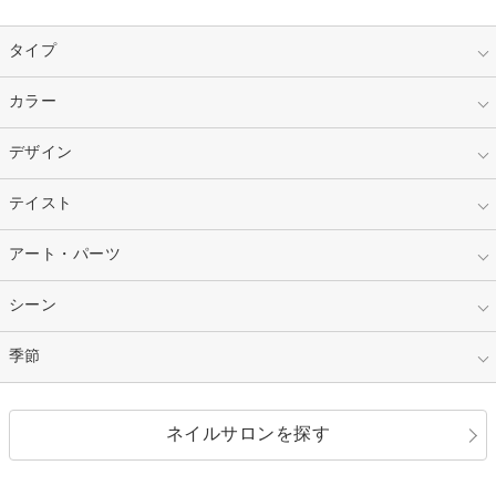
タイプ
指定なし
カラー
ジェル
スカルプ
マニキュア
指定なし
デザイン
ピンク
ネイルチップ
ベージュ
ホワイト
指定なし
テイスト
フレンチ
レッド
ブルー
その他フレンチ
マーブル
指定なし
アート・パーツ
ゴージャス
パープル
オレンジ
カラーグラデーション
ラメグラデーション
シンプル
ガーリー
指定なし
シーン
ストーン
イエロー
ゴールド
ハート
リボン
カジュアル
押し花
ホログラム
指定なし
季節
和装
シルバー
グリーン
レース
ドット
パール
メタルパーツ
オフィス
パーティ
指定なし
春
ネイルサロンを探す
ブラック
ブラウン
ボーダー
アニマル
エアブラシ
3D
ブライダル
夏
秋
グレー
クリア
フラワー
プッチ
ネイルシール
その他(アート・パーツ)