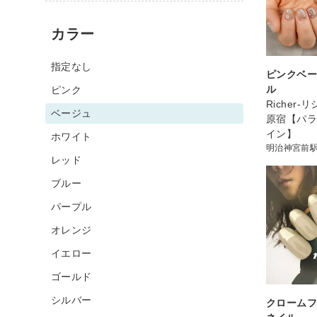
カラー
指定なし
ピンクベー
ル
ピンク
Richer-
ベージュ
原宿【パラ
イン】
ホワイト
明治神宮前
レッド
ブルー
パープル
オレンジ
イエロー
ゴールド
シルバー
クロームフ