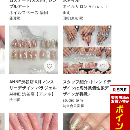
ロスアート/大人向けシン
水ネイル
プルアート
ネイルサロンＡｍｏｕｒ
ネイルスペース 蒲田
田町
蒲田駅
田町(東京)駅
ANNE渋谷店 6月マンス
スタッフ紹介♪トレンドデ
リーデザイン パラジェル
ザインは海外風個性派デ
ANNE 渋谷店【アンネ】
ザインが得意♪
渋谷駅
studio tam
勾当台公園駅