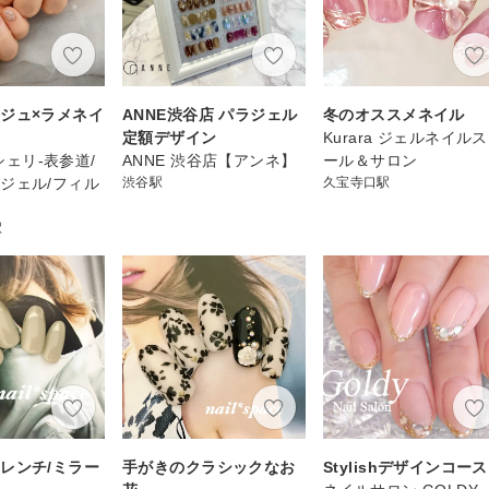
ジュ×ラメネイ
ANNE渋谷店 パラジェル
冬のオススメネイル
定額デザイン
Kurara ジェルネイル
リシェリ-表参道/
ANNE 渋谷店【アンネ】
ール＆サロン
ジェル/フィル
渋谷駅
久宝寺口駅
駅
レンチ/ミラー
手がきのクラシックなお
Stylishデザインコース