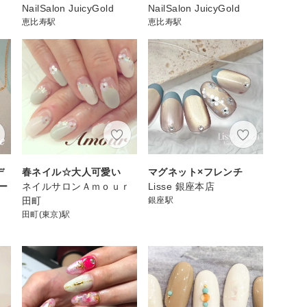
NailSalon JuicyGold
NailSalon JuicyGold
恵比寿駅
恵比寿駅
デ
春ネイル☆大人可愛い
マグネット×フレンチ
ー
ネイルサロンＡｍｏｕｒ
Lisse 銀座本店
田町
銀座駅
田町(東京)駅