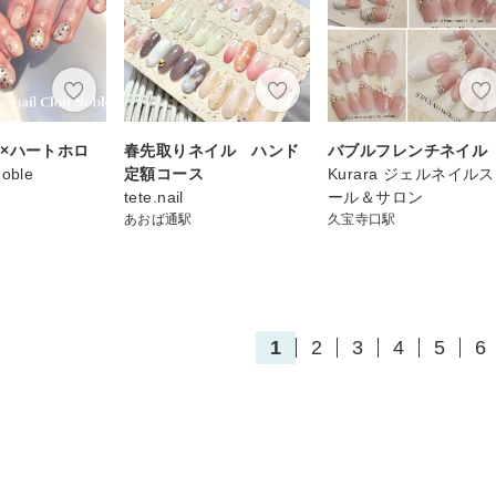
×ハートホロ
春先取りネイル ハンド
バブルフレンチネイル
Noble
定額コース
Kurara ジェルネイル
tete.nail
ール＆サロン
あおば通駅
久宝寺口駅
1
2
3
4
5
6