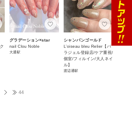
グラデーション×star
シャンパンゴールド
スク
nail Clou Noble
L’oiseau bleu Relier【パ
大通駅
ラジェル登録店/ケア重視/
個室/フィルイン/大人ネイ
ル】
渡辺通駅
44