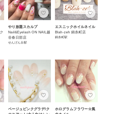
やり放題スカルプ
エスニックホイルネイル
スク
Nail&Eyelash ON NAIL越
Blah-zeh 錦糸町店
谷春日部店
錦糸町駅
せんげん台駅
ベージュピンクグラデ/ク
ホログラムフラワー☆風