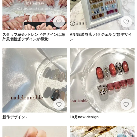
スタッフ紹介♪トレンドデザインは海
ANNE渋谷店 パラジェル 定額デザイ
外風個性派デザインが得意♪
ン
新作デザイン♪
10月new design