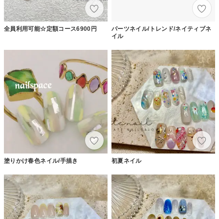
全員利用可能☆定額コース6900円
パーツネイル/トレンド/ネイティブネ
イル
塗りかけ春色ネイル/手描き
初夏ネイル