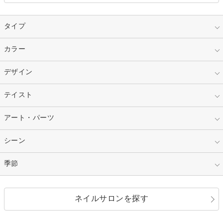
タイプ
指定なし
カラー
ジェル
スカルプ
マニキュア
指定なし
デザイン
ピンク
ネイルチップ
ベージュ
ホワイト
指定なし
テイスト
フレンチ
レッド
ブルー
その他フレンチ
マーブル
指定なし
アート・パーツ
ゴージャス
パープル
オレンジ
カラーグラデーション
ラメグラデーション
シンプル
ガーリー
指定なし
シーン
ストーン
イエロー
ゴールド
ハート
リボン
カジュアル
押し花
ホログラム
指定なし
季節
和装
シルバー
グリーン
レース
ドット
パール
メタルパーツ
オフィス
パーティ
指定なし
春
ネイルサロンを探す
ブラック
ブラウン
ボーダー
アニマル
エアブラシ
3D
ブライダル
夏
秋
グレー
クリア
フラワー
プッチ