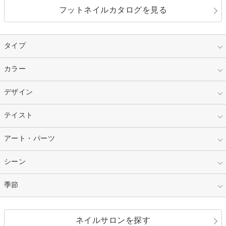
フットネイルカタログを見る
タイプ
指定なし
カラー
ジェル
スカルプ
マニキュア
指定なし
デザイン
ピンク
ネイルチップ
ベージュ
ホワイト
指定なし
テイスト
フレンチ
レッド
ブルー
その他フレンチ
マーブル
指定なし
アート・パーツ
ゴージャス
パープル
オレンジ
カラーグラデーション
ラメグラデーション
シンプル
ガーリー
指定なし
シーン
ストーン
イエロー
ゴールド
ハート
リボン
カジュアル
押し花
ホログラム
指定なし
季節
和装
シルバー
グリーン
レース
ドット
パール
メタルパーツ
オフィス
パーティ
指定なし
春
ネイルサロンを探す
ブラック
ブラウン
ボーダー
アニマル
エアブラシ
3D