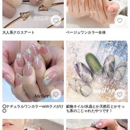
大人系クロスアート
ベージュワンカラー全体
⭕️ナチュラルワンカラーwithラメがけ
鉱物ネイル/水晶とか天然石とかそっ
⭕️
ち系のこじゃれたやつです！