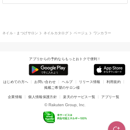
ブライダル
夏
秋
グレー
クリア
フラワー
プッチ
ネイルシール
その他(アート・パーツ)
冬
カラフル
ワンカラー
ピーコック
ネイル・まつげサロン
ネイルカタログ
ベージュ
ワンカラー
タイダイ
ツイード
マット
手書き
アプリからの予約ならもっとおトクで便利！
チェック
その他(デザイン)
はじめての方へ
お問い合わせ
ヘルプ
リリース情報
利用規約
掲載ご希望のサロン様
企業情報
個人情報保護方針
楽天のサービス一覧
アプリ一覧
© Rakuten Group, Inc.