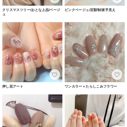
クリスマスツリー/おとな上品/ベージ
ピンクベージュ/定額制/派手見え
ュ
押し花アート
ワンカラー＋たらしこみフラワー