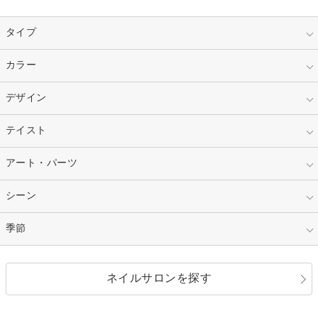
タイプ
指定なし
カラー
ジェル
スカルプ
マニキュア
指定なし
デザイン
ピンク
ネイルチップ
ベージュ
ホワイト
指定なし
テイスト
フレンチ
レッド
ブルー
その他フレンチ
マーブル
指定なし
アート・パーツ
ゴージャス
パープル
オレンジ
カラーグラデーション
ラメグラデーション
シンプル
ガーリー
指定なし
シーン
ストーン
イエロー
ゴールド
ハート
リボン
カジュアル
押し花
ホログラム
指定なし
季節
和装
シルバー
グリーン
レース
ドット
パール
メタルパーツ
オフィス
パーティ
指定なし
春
ネイルサロンを探す
ブラック
ブラウン
ボーダー
アニマル
エアブラシ
3D
ブライダル
夏
秋
グレー
クリア
フラワー
プッチ
ネイルシール
その他(アート・パーツ)