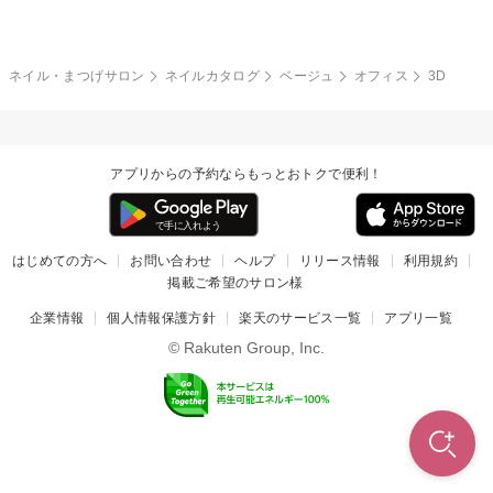
冬
カラフル
ワンカラー
ピーコック
ネイル・まつげサロン
ネイルカタログ
ベージュ
オフィス
3D
タイダイ
ツイード
マット
手書き
アプリからの予約ならもっとおトクで便利！
チェック
その他(デザイン)
はじめての方へ
お問い合わせ
ヘルプ
リリース情報
利用規約
掲載ご希望のサロン様
企業情報
個人情報保護方針
楽天のサービス一覧
アプリ一覧
© Rakuten Group, Inc.