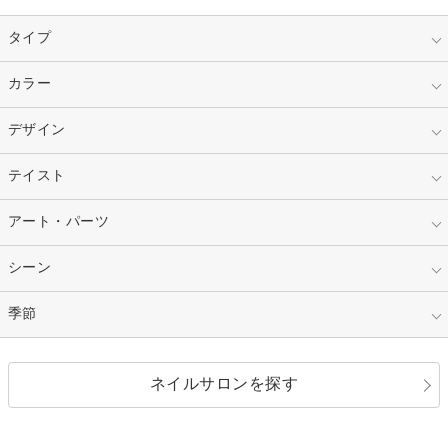
タイプ
指定なし
カラー
ジェル
スカルプ
マニキュア
指定なし
デザイン
ピンク
ネイルチップ
ベージュ
ホワイト
指定なし
テイスト
フレンチ
レッド
ブルー
その他フレンチ
マーブル
指定なし
アート・パーツ
ゴージャス
パープル
オレンジ
カラーグラデーション
ラメグラデーション
シンプル
ガーリー
指定なし
シーン
ストーン
イエロー
ゴールド
ハート
リボン
カジュアル
押し花
ホログラム
指定なし
季節
和装
シルバー
グリーン
レース
ドット
パール
メタルパーツ
オフィス
パーティ
指定なし
春
ネイルサロンを探す
ブラック
ブラウン
ボーダー
アニマル
エアブラシ
3D
ブライダル
夏
秋
グレー
クリア
フラワー
プッチ
ネイルシール
その他(アート・パーツ)
冬