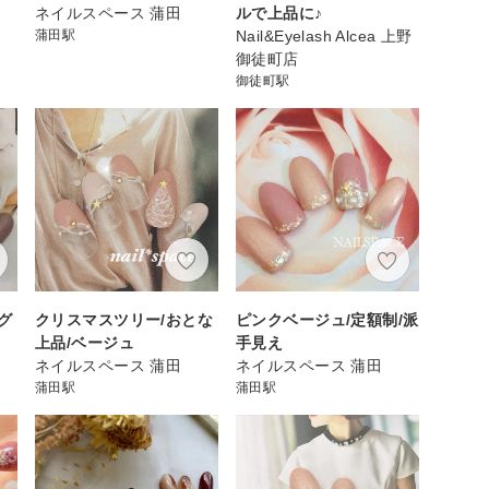
ネイルスペース 蒲田
ルで上品に♪
蒲田駅
Nail&Eyelash Alcea 上野
御徒町店
御徒町駅
グ
クリスマスツリー/おとな
ピンクベージュ/定額制/派
上品/ベージュ
手見え
ネイルスペース 蒲田
ネイルスペース 蒲田
蒲田駅
蒲田駅