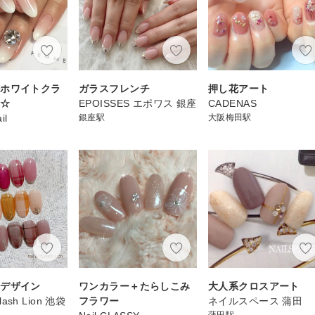
ルホワイトクラ
ガラスフレンチ
押し花アート
ン☆
EPOISSES エポワス 銀座
CADENAS
il
銀座駅
大阪梅田駅
柄デザイン
ワンカラー＋たらしこみ
大人系クロスアート
elash Lion 池袋
フラワー
ネイルスペース 蒲田
蒲田駅