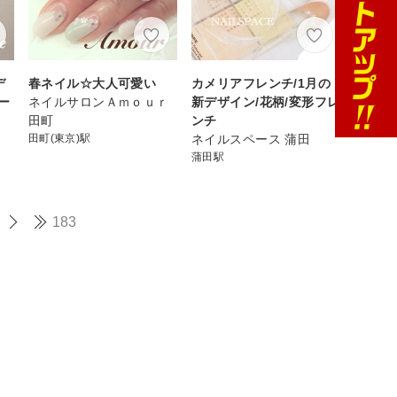
デ
春ネイル☆大人可愛い
カメリアフレンチ/1月の
ー
ネイルサロンＡｍｏｕｒ
新デザイン/花柄/変形フレ
田町
ンチ
田町(東京)駅
ネイルスペース 蒲田
蒲田駅
183