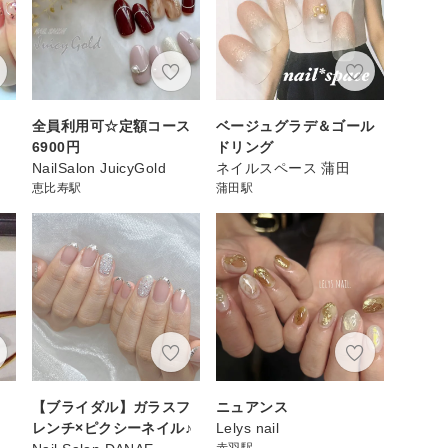
全員利用可☆定額コース
ベージュグラデ＆ゴール
6900円
ドリング
NailSalon JuicyGold
ネイルスペース 蒲田
恵比寿駅
蒲田駅
【ブライダル】ガラスフ
ニュアンス
レンチ×ピクシーネイル♪
Lelys nail
赤羽駅