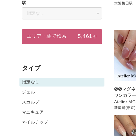
駅
大阪梅田駅
指定なし
5,461
エリア・駅で検索
件
タイプ
指定なし
💿💿マ
ジェル
ワンカラー💿
Atelier MC
スカルプ
新富町(東京
マニキュア
ネイルチップ