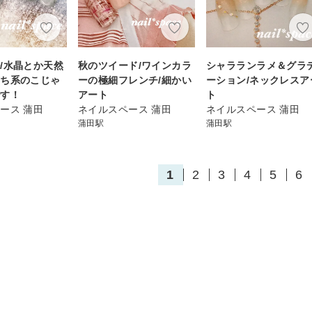
/水晶とか天然
秋のツイード/ワインカラ
シャラランラメ＆グラ
っち系のこじゃ
ーの極細フレンチ/細かい
ーション/ネックレスア
です！
アート
ト
ース 蒲田
ネイルスペース 蒲田
ネイルスペース 蒲田
蒲田駅
蒲田駅
1
2
3
4
5
6