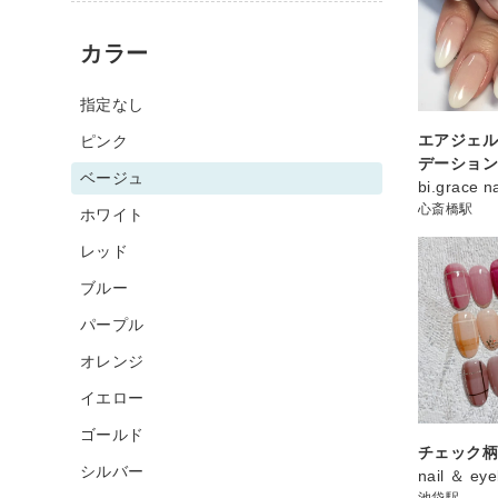
カラー
指定なし
エアジェ
ピンク
デーショ
ベージュ
bi.grace na
心斎橋駅
ホワイト
レッド
ブルー
パープル
オレンジ
イエロー
ゴールド
チェック
シルバー
nail ＆ ey
池袋駅