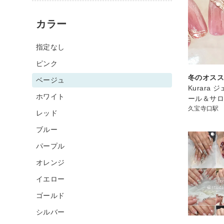
カラー
指定なし
ピンク
冬のオス
ベージュ
Kurara
ホワイト
ール＆サ
久宝寺口駅
レッド
ブルー
パープル
オレンジ
イエロー
ゴールド
シルバー