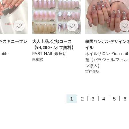
×スキニーフレ
大人上品♪定額コース
韓国ワンホンデザイン
【¥4,290~ /オフ無料】
イル
Noble
FAST NAIL 銀座店
ネイルサロン Zina nail
銀座駅
窪【パラジェル/フィル
ン導入】
吉祥寺駅
1
2
3
4
5
6