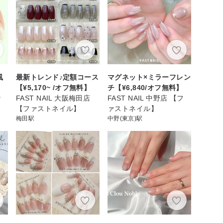
風
最新トレンド♪定額コース
マグネット×ミラーフレン
【¥5,170~ /オフ無料】
チ【¥6,840/オフ無料】
ｒ
FAST NAIL 大阪梅田店
FAST NAIL 中野店 【フ
【ファストネイル】
ァストネイル】
梅田駅
中野(東京)駅