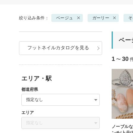
絞り込み条件：
ベージュ
ガーリー
そ
ベー
フットネイルカタログを見る
1
30
〜
エリア・駅
都道府県
指定なし
エリア
指定なし
ノーブル
ンチ/上品