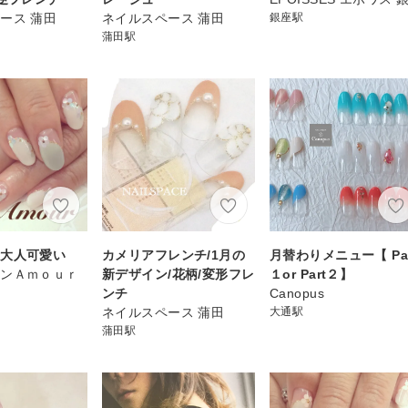
ース 蒲田
ネイルスペース 蒲田
銀座駅
蒲田駅
☆大人可愛い
カメリアフレンチ/1月の
月替わりメニュー【 Par
ロンＡｍｏｕｒ
新デザイン/花柄/変形フレ
１or Part２】
ンチ
Canopus
ネイルスペース 蒲田
大通駅
蒲田駅