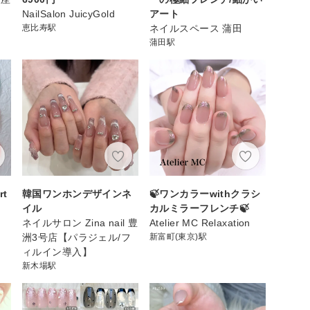
NailSalon JuicyGold
アート
恵比寿駅
ネイルスペース 蒲田
蒲田駅
t
韓国ワンホンデザインネ
🍃ワンカラーwithクラシ
イル
カルミラーフレンチ🍃
ネイルサロン Zina nail 豊
Atelier MC Relaxation
洲3号店【パラジェル/フ
新富町(東京)駅
ィルイン導入】
新木場駅