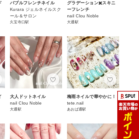
ド
バブルフレンチネイル
グラデーション✖️スキニ
Kurara ジェルネイルスク
ーフレンチ
ール＆サロン
nail Clou Noble
久宝寺口駅
大通駅
イ
大人ドットネイル
梅雨ネイルで華やかに！
nail Clou Noble
tete.nail
大通駅
あおば通駅