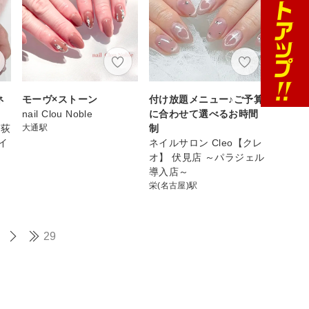
ネ
モーヴ×ストーン
付け放題メニュー♪ご予算
nail Clou Noble
に合わせて選べるお時間
 荻
大通駅
制
イ
ネイルサロン Cleo【クレ
オ】 伏見店 ～パラジェル
導入店～
栄(名古屋)駅
29