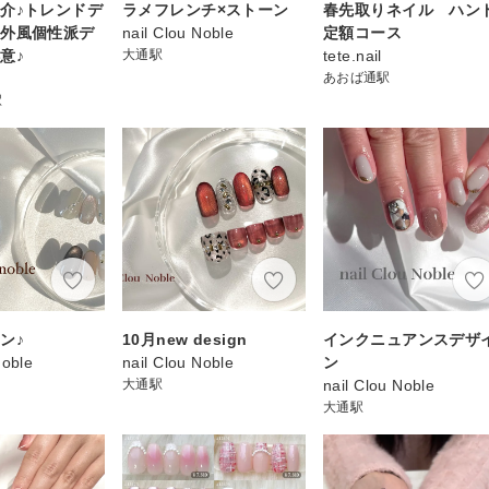
介♪トレンドデ
ラメフレンチ×ストーン
春先取りネイル ハン
海外風個性派デ
nail Clou Noble
定額コース
意♪
大通駅
tete.nail
あおば通駅
駅
ン♪
10月new design
インクニュアンスデザ
Noble
nail Clou Noble
ン
大通駅
nail Clou Noble
大通駅