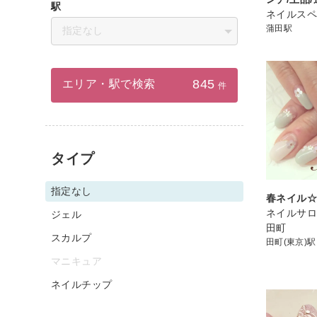
駅
ネイルスペ
蒲田駅
指定なし
845
エリア・駅で検索
件
タイプ
指定なし
春ネイル
ネイルサ
ジェル
田町
スカルプ
田町(東京)駅
マニキュア
ネイルチップ