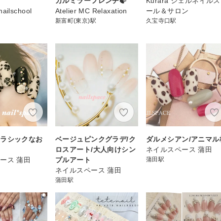
）
カルミラーフレンチ🍃
Kurara ジェルネイル
nailschool
Atelier MC Relaxation
ール＆サロン
新富町(東京)駅
久宝寺口駅
クラシックなお
ベージュピンクグラデ/ク
ダルメシアン/アニマル
ロスアート/大人向けシン
ネイルスペース 蒲田
ース 蒲田
プルアート
蒲田駅
ネイルスペース 蒲田
蒲田駅