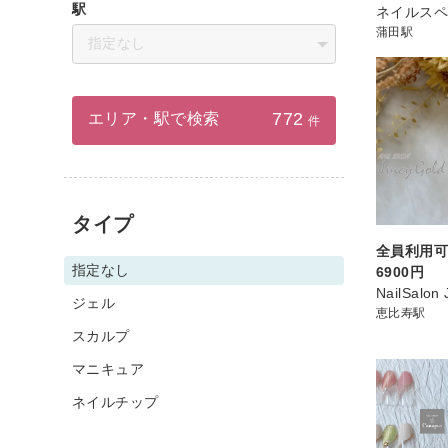
駅
ネイルスペ
蒲田駅
指定なし
772
エリア・駅で検索
件
タイプ
全員利用
指定なし
6900円
NailSalon 
ジェル
恵比寿駅
スカルプ
マニキュア
ネイルチップ