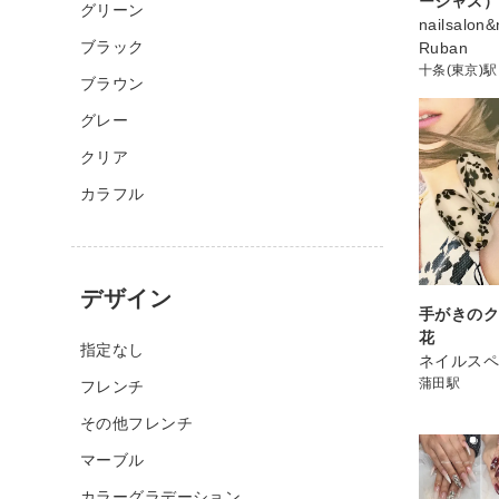
ージャス
グリーン
nailsalon&
ブラック
Ruban
十条(東京)駅
ブラウン
グレー
クリア
カラフル
デザイン
手がきの
花
指定なし
ネイルスペ
蒲田駅
フレンチ
その他フレンチ
マーブル
カラーグラデーション