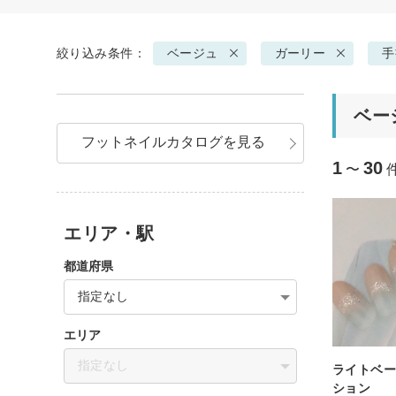
絞り込み条件：
ベージュ
ガーリー
手
ベー
フットネイルカタログを見る
1
30
〜
エリア・駅
都道府県
指定なし
エリア
指定なし
ライトベ
ション