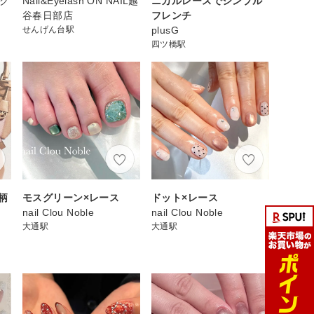
スク
Nail&Eyelash ON NAIL越
ニカルレースでシンプル
谷春日部店
フレンチ
せんげん台駅
plusG
四ツ橋駅
柄
モスグリーン×レース
ドット×レース
nail Clou Noble
nail Clou Noble
大通駅
大通駅