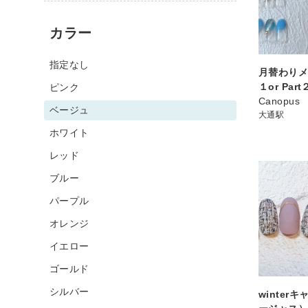
カラー
指定なし
月替わりメニ
１or Par
ピンク
Canopus
ベージュ
大通駅
ホワイト
レッド
ブルー
パープル
オレンジ
イエロー
ゴールド
シルバー
winter