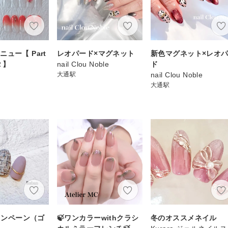
ュー【 Part
レオパード×マグネット
新色マグネット×レオ
t２】
nail Clou Noble
ド
大通駅
nail Clou Noble
大通駅
キャンペーン（ゴ
🍃ワンカラーwithクラシ
冬のオススメネイル