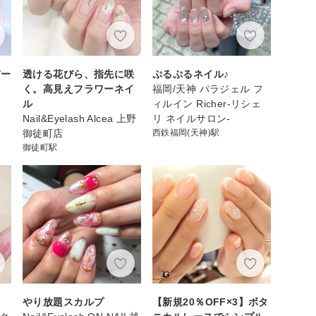
パー
透ける花びら、指先に咲
ぷるぷるネイル♪
く。高見えフラワーネイ
福岡/天神 パラジェル フ
ル
ィルイン Richer-リシェ
Nail&Eyelash Alcea 上野
リ ネイルサロン-
御徒町店
西鉄福岡(天神)駅
御徒町駅
やり放題スカルプ
【新規20％OFF×3】ボタ