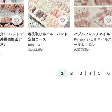
介♪トレンドデ
春先取りネイル ハンド
バブルフレンチネイル
海外風個性派デ
定額コース
Kurara ジェルネイル
意♪
tete.nail
ール＆サロン
あおば通駅
久宝寺口駅
駅
1
2
3
4
5
6