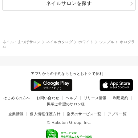
ネイルサロンを探す
ブラック
ブラウン
ボーダー
アニマル
エアブラシ
3D
ブライダル
夏
秋
グレー
クリア
フラワー
プッチ
ネイルシール
その他(アート・パーツ)
冬
カラフル
ワンカラー
ピーコック
ネイル・まつげサロン
ネイルカタログ
ホワイト
シンプル
ホログラ
タイダイ
ツイード
ム
マット
手書き
チェック
その他(デザイン)
アプリからの予約ならもっとおトクで便利！
はじめての方へ
お問い合わせ
ヘルプ
リリース情報
利用規約
掲載ご希望のサロン様
企業情報
個人情報保護方針
楽天のサービス一覧
アプリ一覧
© Rakuten Group, Inc.