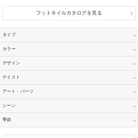
フットネイルカタログを見る
タイプ
指定なし
カラー
ジェル
スカルプ
マニキュア
指定なし
デザイン
ピンク
ネイルチップ
ベージュ
ホワイト
指定なし
テイスト
フレンチ
レッド
ブルー
その他フレンチ
マーブル
指定なし
アート・パーツ
ゴージャス
パープル
オレンジ
カラーグラデーション
ラメグラデーション
シンプル
ガーリー
指定なし
シーン
ストーン
イエロー
ゴールド
ハート
リボン
カジュアル
押し花
ホログラム
指定なし
季節
和装
シルバー
グリーン
レース
ドット
パール
メタルパーツ
オフィス
パーティ
指定なし
春