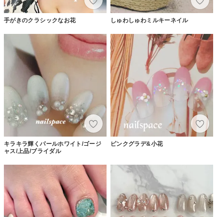
手がきのクラシックなお花
しゅわしゅわミルキーネイル
キラキラ輝くパールホワイト/ゴージ
ピンクグラデ&小花
ャス/上品/ブライダル