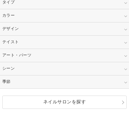
タイプ
指定なし
カラー
ジェル
スカルプ
マニキュア
指定なし
デザイン
ピンク
ネイルチップ
ベージュ
ホワイト
指定なし
テイスト
フレンチ
レッド
ブルー
その他フレンチ
マーブル
指定なし
アート・パーツ
ゴージャス
パープル
オレンジ
カラーグラデーション
ラメグラデーション
シンプル
ガーリー
指定なし
シーン
ストーン
イエロー
ゴールド
ハート
リボン
カジュアル
押し花
ホログラム
指定なし
季節
和装
シルバー
グリーン
レース
ドット
パール
メタルパーツ
オフィス
パーティ
指定なし
春
ネイルサロンを探す
ブラック
ブラウン
ボーダー
アニマル
エアブラシ
3D
ブライダル
夏
秋
グレー
クリア
フラワー
プッチ
ネイルシール
その他(アート・パーツ)
冬
カラフル
ワンカラー
ピーコック