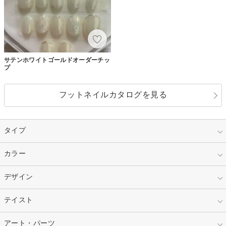
サテンホワイトゴールドオーダーチッ
プ
フットネイルカタログを見る
タイプ
指定なし
カラー
ジェル
スカルプ
マニキュア
指定なし
デザイン
ピンク
ネイルチップ
ベージュ
ホワイト
指定なし
テイスト
フレンチ
レッド
ブルー
その他フレンチ
マーブル
指定なし
アート・パーツ
ゴージャス