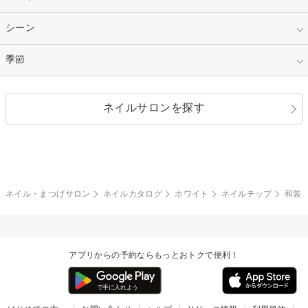
パープル
オレンジ
カラーグラデーション
ラメグラデーション
シンプル
ガーリー
指定なし
シーン
ストーン
イエロー
ゴールド
ハート
リボン
カジュアル
押し花
ホログラム
指定なし
季節
和装
シルバー
グリーン
レース
ドット
パール
メタルパーツ
オフィス
パーティ
指定なし
春
ネイルサロンを探す
ブラック
ブラウン
ボーダー
アニマル
エアブラシ
3D
ブライダル
夏
秋
グレー
クリア
フラワー
プッチ
ネイルシール
その他(アート・パーツ)
冬
カラフル
ワンカラー
ピーコック
ネイル・まつげサロン
ネイルカタログ
ホワイト
ネイルチップ
和装
タイダイ
ツイード
マット
手書き
アプリからの予約ならもっとおトクで便利！
チェック
その他(デザイン)