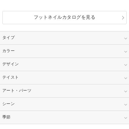
フットネイルカタログを見る
タイプ
指定なし
カラー
ジェル
スカルプ
マニキュア
指定なし
デザイン
ピンク
ネイルチップ
ベージュ
ホワイト
指定なし
テイスト
フレンチ
レッド
ブルー
その他フレンチ
マーブル
指定なし
アート・パーツ
ゴージャス
パープル
オレンジ
カラーグラデーション
ラメグラデーション
シンプル
ガーリー
指定なし
シーン
ストーン
イエロー
ゴールド
ハート
リボン
カジュアル
押し花
ホログラム
指定なし
季節
和装
シルバー
グリーン
レース
ドット
パール
メタルパーツ
オフィス
パーティ