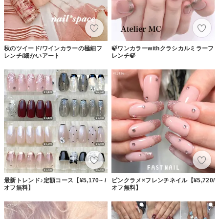
秋のツイード/ワインカラーの極細フ
🍃ワンカラーwithクラシカルミラーフ
レンチ/細かいアート
レンチ🍃
最新トレンド♪定額コース【¥5,170~ /
ピンクラメ×フレンチネイル【¥5,720/
オフ無料】
オフ無料】