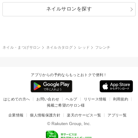
指定なし
春
ネイルサロンを探す
ブラック
ブラウン
ボーダー
アニマル
エアブラシ
3D
ブライダル
夏
秋
グレー
クリア
フラワー
プッチ
ネイルシール
その他(アート・パーツ)
冬
カラフル
ワンカラー
ピーコック
ネイル・まつげサロン
ネイルカタログ
レッド
フレンチ
タイダイ
ツイード
マット
手書き
アプリからの予約ならもっとおトクで便利！
チェック
その他(デザイン)
はじめての方へ
お問い合わせ
ヘルプ
リリース情報
利用規約
掲載ご希望のサロン様
企業情報
個人情報保護方針
楽天のサービス一覧
アプリ一覧
© Rakuten Group, Inc.