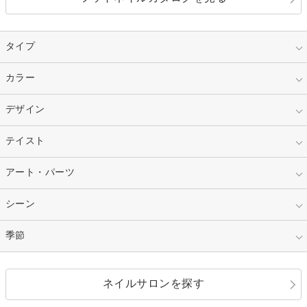
タイプ
指定なし
カラー
ジェル
スカルプ
マニキュア
指定なし
デザイン
ピンク
ネイルチップ
ベージュ
ホワイト
指定なし
テイスト
フレンチ
レッド
ブルー
その他フレンチ
マーブル
指定なし
アート・パーツ
ゴージャス
パープル
オレンジ
カラーグラデーション
ラメグラデーション
シンプル
ガーリー
指定なし
シーン
ストーン
イエロー
ゴールド
ハート
リボン
カジュアル
押し花
ホログラム
指定なし
季節
和装
シルバー
グリーン
レース
ドット
パール
メタルパーツ
オフィス
パーティ
指定なし
春
ネイルサロンを探す
ブラック
ブラウン
ボーダー
アニマル
エアブラシ
3D
ブライダル
夏
秋