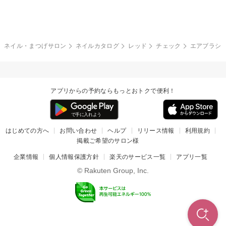
グレー
クリア
フラワー
プッチ
ネイルシール
その他(アート・パーツ)
冬
カラフル
ワンカラー
ピーコック
ネイル・まつげサロン
ネイルカタログ
レッド
チェック
エアブラシ
タイダイ
ツイード
マット
手書き
アプリからの予約ならもっとおトクで便利！
チェック
その他(デザイン)
はじめての方へ
お問い合わせ
ヘルプ
リリース情報
利用規約
掲載ご希望のサロン様
企業情報
個人情報保護方針
楽天のサービス一覧
アプリ一覧
© Rakuten Group, Inc.