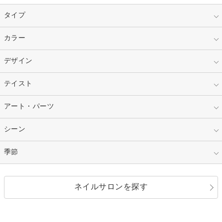
タイプ
指定なし
カラー
ジェル
スカルプ
マニキュア
指定なし
デザイン
ピンク
ネイルチップ
ベージュ
ホワイト
指定なし
テイスト
フレンチ
レッド
ブルー
その他フレンチ
マーブル
指定なし
アート・パーツ
ゴージャス
パープル
オレンジ
カラーグラデーション
ラメグラデーション
シンプル
ガーリー
指定なし
シーン
ストーン
イエロー
ゴールド
ハート
リボン
カジュアル
押し花
ホログラム
指定なし
季節
和装
シルバー
グリーン
レース
ドット
パール
メタルパーツ
オフィス
パーティ
指定なし
春
ネイルサロンを探す
ブラック
ブラウン
ボーダー
アニマル
エアブラシ
3D
ブライダル
夏
秋
グレー
クリア
フラワー
プッチ
ネイルシール
その他(アート・パーツ)
冬