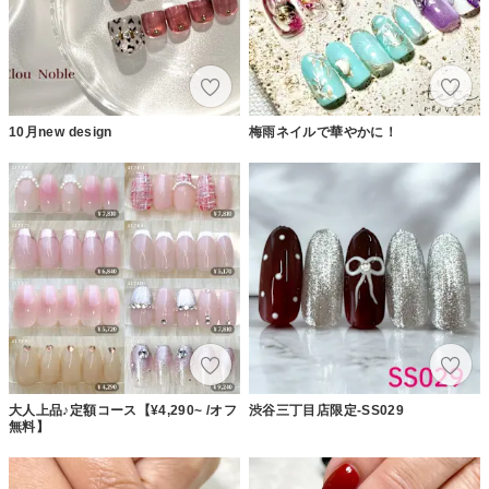
10月new design
梅雨ネイルで華やかに！
大人上品♪定額コース【¥4,290~ /オフ
渋谷三丁目店限定-SS029
無料】