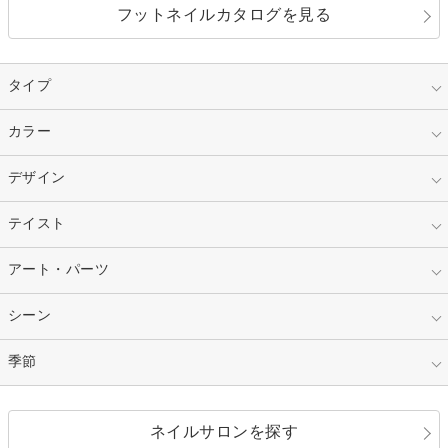
フットネイルカタログを見る
タイプ
指定なし
カラー
ジェル
スカルプ
マニキュア
指定なし
デザイン
ピンク
ネイルチップ
ベージュ
ホワイト
指定なし
テイスト
フレンチ
レッド
ブルー
その他フレンチ
マーブル
指定なし
アート・パーツ
ゴージャス
パープル
オレンジ
カラーグラデーション
ラメグラデーション
シンプル
ガーリー
指定なし
シーン
ストーン
イエロー
ゴールド
ハート
リボン
カジュアル
押し花
ホログラム
指定なし
季節
和装
シルバー
グリーン
レース
ドット
パール
メタルパーツ
オフィス
パーティ
指定なし
春
ネイルサロンを探す
ブラック
ブラウン
ボーダー
アニマル
エアブラシ
3D
ブライダル