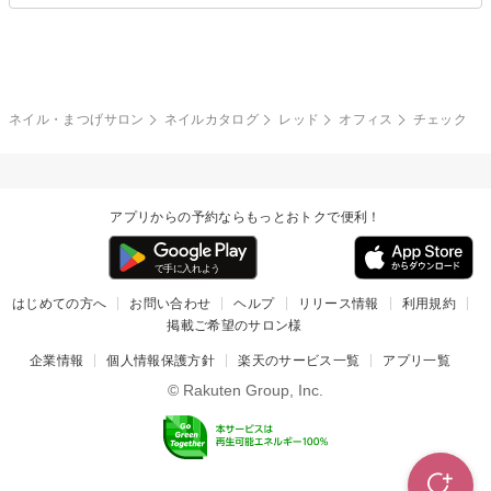
夏
秋
グレー
クリア
フラワー
プッチ
ネイルシール
その他(アート・パーツ)
冬
カラフル
ワンカラー
ピーコック
ネイル・まつげサロン
ネイルカタログ
レッド
オフィス
チェック
タイダイ
ツイード
マット
手書き
アプリからの予約ならもっとおトクで便利！
チェック
その他(デザイン)
はじめての方へ
お問い合わせ
ヘルプ
リリース情報
利用規約
掲載ご希望のサロン様
企業情報
個人情報保護方針
楽天のサービス一覧
アプリ一覧
© Rakuten Group, Inc.