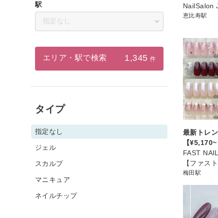
駅
NailSalon 
恵比寿駅
指定なし
1,345
エリア・駅で検索
件
タイプ
指定なし
最新トレン
【¥5,170
ジェル
FAST NA
【ファス
スカルプ
梅田駅
マニキュア
ネイルチップ