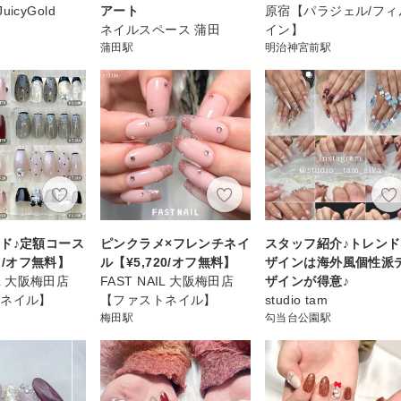
JuicyGold
アート
原宿【パラジェル/フィ
ネイルスペース 蒲田
イン】
蒲田駅
明治神宮前駅
ド♪定額コース
ピンクラメ×フレンチネイ
スタッフ紹介♪トレン
~ /オフ無料】
ル【¥5,720/オフ無料】
ザインは海外風個性派
IL 大阪梅田店
FAST NAIL 大阪梅田店
ザインが得意♪
トネイル】
【ファストネイル】
studio tam
梅田駅
勾当台公園駅