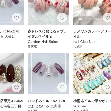
：No.178
赤ドレスに映える☆ブラ
ラメワンカラー×ツリ
る 大橋店
イダルネイル☆
イル
Garden Nail Salon
nail Clou Noble
新宿駅
大通駅
限定-SS064
ハンドネイル：No.178
梅雨ネイルで華やかに
いる渋谷三丁目
はあとねいる 曳舟店
tete.nail
曳舟駅
あおば通駅