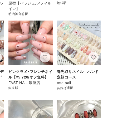
ル
原宿【パラジェル/フィル
池袋駅
イン】
明治神宮前駅
ドデ
ピンクラメ×フレンチネイ
春先取りネイル ハンド
デ
ル【¥5,720/オフ無料】
定額コース
FAST NAIL 銀座店
tete.nail
銀座駅
あおば通駅