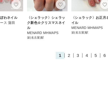
わぽわネイル
〈シェラック〉シェラッ
〈シェラック〉お正月
ース 蒲田
ク新色☆クリスマスネイ
イル
ル
MENARD MHMAPS
MENARD MHMAPS
栄(名古屋)駅
栄(名古屋)駅
1
2
3
4
5
6