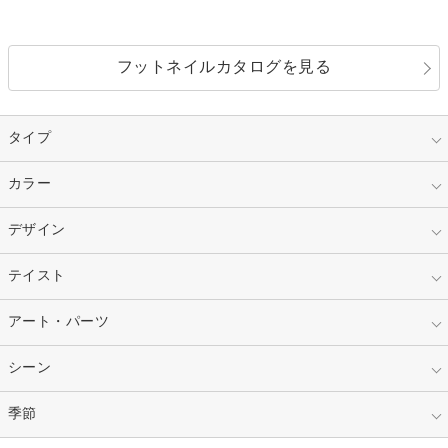
フットネイルカタログを見る
タイプ
指定なし
カラー
ジェル
スカルプ
マニキュア
指定なし
デザイン
ピンク
ネイルチップ
ベージュ
ホワイト
指定なし
テイスト
フレンチ
レッド
ブルー
その他フレンチ
マーブル
指定なし
アート・パーツ
ゴージャス
パープル
オレンジ
カラーグラデーション
ラメグラデーション
シンプル
ガーリー
指定なし
シーン
ストーン
イエロー
ゴールド
ハート
リボン
カジュアル
押し花
ホログラム
指定なし
季節
和装
シルバー
グリーン
レース
ドット