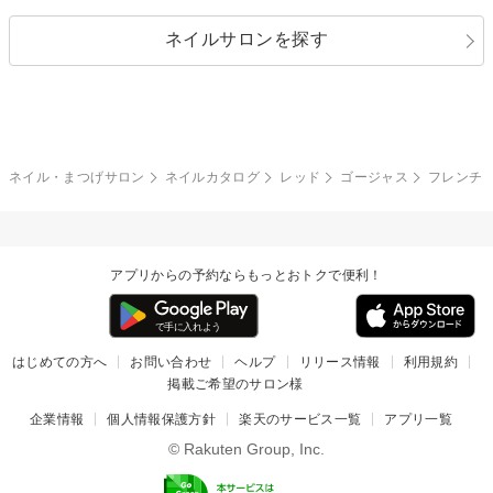
パール
メタルパーツ
オフィス
パーティ
指定なし
春
ネイルサロンを探す
ブラック
ブラウン
ボーダー
アニマル
エアブラシ
3D
ブライダル
夏
秋
グレー
クリア
フラワー
プッチ
ネイルシール
その他(アート・パーツ)
冬
カラフル
ワンカラー
ピーコック
ネイル・まつげサロン
ネイルカタログ
レッド
ゴージャス
フレンチ
タイダイ
ツイード
マット
手書き
アプリからの予約ならもっとおトクで便利！
チェック
その他(デザイン)
はじめての方へ
お問い合わせ
ヘルプ
リリース情報
利用規約
掲載ご希望のサロン様
企業情報
個人情報保護方針
楽天のサービス一覧
アプリ一覧
© Rakuten Group, Inc.