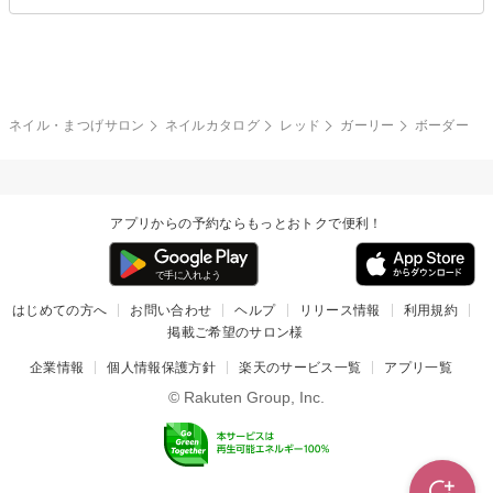
ブライダル
夏
秋
グレー
クリア
フラワー
プッチ
ネイルシール
その他(アート・パーツ)
冬
カラフル
ワンカラー
ピーコック
ネイル・まつげサロン
ネイルカタログ
レッド
ガーリー
ボーダー
タイダイ
ツイード
マット
手書き
アプリからの予約ならもっとおトクで便利！
チェック
その他(デザイン)
はじめての方へ
お問い合わせ
ヘルプ
リリース情報
利用規約
掲載ご希望のサロン様
企業情報
個人情報保護方針
楽天のサービス一覧
アプリ一覧
© Rakuten Group, Inc.