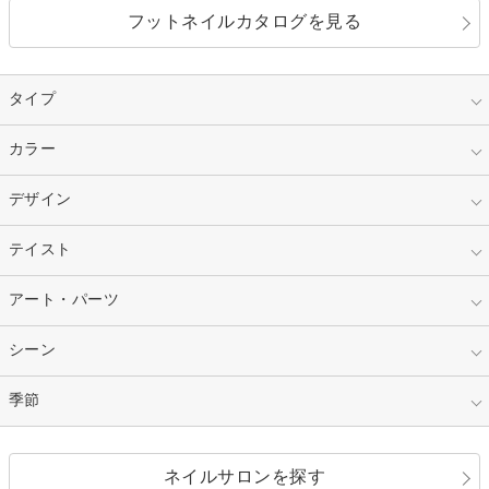
フットネイルカタログを見る
タイプ
指定なし
カラー
ジェル
スカルプ
マニキュア
指定なし
デザイン
ピンク
ネイルチップ
ベージュ
ホワイト
指定なし
テイスト
フレンチ
レッド
ブルー
その他フレンチ
マーブル
指定なし
アート・パーツ
ゴージャス
パープル
オレンジ
カラーグラデーション
ラメグラデーション
シンプル
ガーリー
指定なし
シーン
ストーン
イエロー
ゴールド
ハート
リボン
カジュアル
押し花
ホログラム
指定なし
季節
和装
シルバー
グリーン
レース
ドット
パール
メタルパーツ
オフィス
パーティ
指定なし
春
ネイルサロンを探す
ブラック
ブラウン
ボーダー
アニマル
エアブラシ
3D