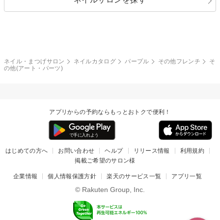
ブラック
ブラウン
ボーダー
アニマル
エアブラシ
3D
ブライダル
夏
秋
グレー
クリア
フラワー
プッチ
ネイルシール
その他(アート・パーツ)
冬
カラフル
ワンカラー
ピーコック
ネイル・まつげサロン
ネイルカタログ
パープル
その他フレンチ
そ
タイダイ
ツイード
の他(アート・パーツ)
マット
手書き
チェック
その他(デザイン)
アプリからの予約ならもっとおトクで便利！
はじめての方へ
お問い合わせ
ヘルプ
リリース情報
利用規約
掲載ご希望のサロン様
企業情報
個人情報保護方針
楽天のサービス一覧
アプリ一覧
© Rakuten Group, Inc.