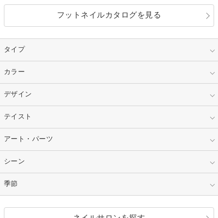
フットネイルカタログを見る
タイプ
指定なし
カラー
ジェル
スカルプ
マニキュア
指定なし
デザイン
ピンク
ネイルチップ
ベージュ
ホワイト
指定なし
テイスト
フレンチ
レッド
ブルー
その他フレンチ
マーブル
指定なし
アート・パーツ
ゴージャス
パープル
オレンジ
カラーグラデーション
ラメグラデーション
シンプル
ガーリー
指定なし
シーン
ストーン
イエロー
ゴールド
ハート
リボン
カジュアル
押し花
ホログラム
指定なし
季節
和装
シルバー
グリーン
レース
ドット
パール
メタルパーツ
オフィス
パーティ
指定なし
春
ネイルサロンを探す