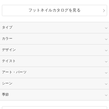
フットネイルカタログを見る
タイプ
指定なし
カラー
ジェル
スカルプ
マニキュア
指定なし
デザイン
ピンク
ネイルチップ
ベージュ
ホワイト
指定なし
テイスト
フレンチ
レッド
ブルー
その他フレンチ
マーブル
指定なし
アート・パーツ
ゴージャス
パープル
オレンジ
カラーグラデーション
ラメグラデーション
シンプル
ガーリー
指定なし
シーン
ストーン
イエロー
ゴールド
ハート
リボン
カジュアル
押し花
ホログラム
指定なし
季節
和装
シルバー
グリーン
レース
ドット
パール
メタルパーツ
オフィス
パーティ
指定なし
春