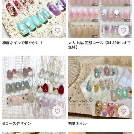
梅雨ネイルで華やかに！
大人上品♪定額コース【¥4,290~ /オフ
無料】
Bコースデザイン
初夏ネイル