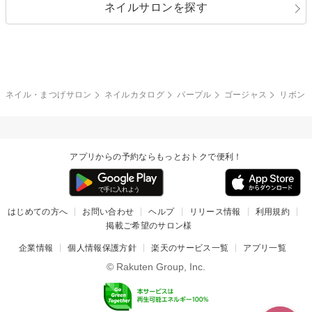
ネイルサロンを探す
ブラック
ブラウン
ボーダー
アニマル
エアブラシ
3D
ブライダル
夏
秋
グレー
クリア
フラワー
プッチ
ネイルシール
その他(アート・パーツ)
冬
カラフル
ワンカラー
ピーコック
ネイル・まつげサロン
ネイルカタログ
パープル
ゴージャス
リボン
タイダイ
ツイード
マット
手書き
アプリからの予約ならもっとおトクで便利！
チェック
その他(デザイン)
はじめての方へ
お問い合わせ
ヘルプ
リリース情報
利用規約
掲載ご希望のサロン様
企業情報
個人情報保護方針
楽天のサービス一覧
アプリ一覧
© Rakuten Group, Inc.