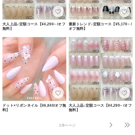
大人上品♪定額コース【¥4,290~ /オフ
最新トレンド♪定額コース【¥5,170~ /
無料】
オフ無料】
ドット×リボンネイル【¥6,840/オフ無
大人上品♪定額コース【¥4,290~ /オフ
料】
無料】
1/9ページ